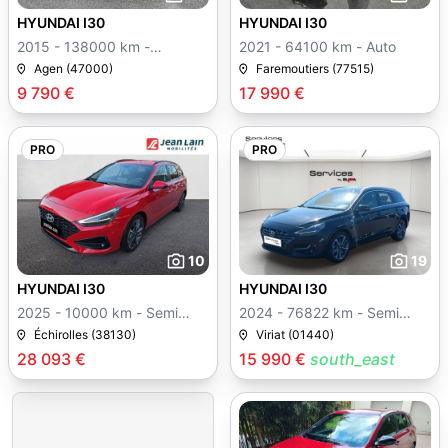
HYUNDAI I30
HYUNDAI I30
2015 - 138000 km -
2021 - 64100 km - Auto
Manuelle
Agen (47000)
Faremoutiers (77515)
9 790 €
17 990 €
PRO
PRO
10
19
HYUNDAI I30
HYUNDAI I30
2025 - 10000 km - Semi
2024 - 76822 km - Semi
auto
auto
Échirolles (38130)
Viriat (01440)
28 093 €
15 990 €
south_east