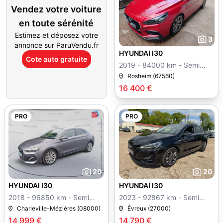
Vendez votre voiture
en toute sérénité
Estimez et déposez votre
3
annonce sur ParuVendu.fr
HYUNDAI I30
Cote auto gratuite
2019 - 84000 km - Semi
auto
Rosheim (67560)
16 400 €
PRO
PRO
20
20
HYUNDAI I30
HYUNDAI I30
2018 - 96850 km - Semi
2023 - 92867 km - Semi
auto
auto
Charleville-Mézières (08000)
Évreux (27000)
14 999 €
14 790 €