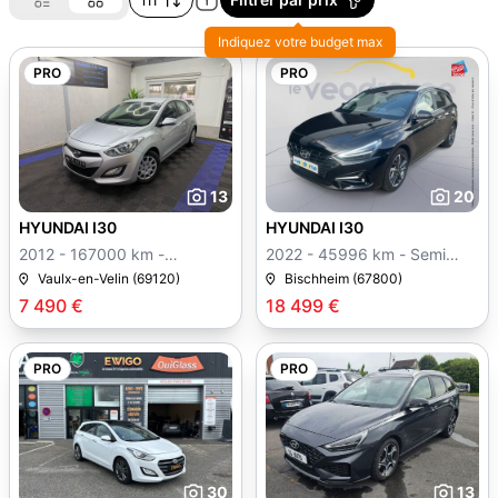
Indiquez votre budget max
PRO
PRO
13
20
HYUNDAI I30
HYUNDAI I30
2012 - 167000 km -
2022 - 45996 km - Semi
Manuelle
auto
Vaulx-en-Velin (69120)
Bischheim (67800)
7 490 €
18 499 €
PRO
PRO
30
13