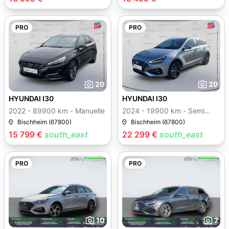
PRO
PRO
20
20
HYUNDAI I30
HYUNDAI I30
2022 - 89900 km - Manuelle
2024 - 19900 km - Semi
auto
Bischheim (67800)
Bischheim (67800)
15 799 €
south_east
22 299 €
south_east
PRO
PRO
10
7