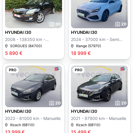
30
20
HYUNDAI I30
HYUNDAI I30
2008 - 138350 km -
2024 - 37000 km - Semi
Manuelle
auto
SORGUES (84700)
Illange (57970)
5 890 €
18 999 €
PRO
PRO
20
20
HYUNDAI I30
HYUNDAI I30
2023 - 81000 km - Manuelle
2021 - 97900 km - Manuelle
Illzach (68110)
Illzach (68110)
13 999 €
15 499 €