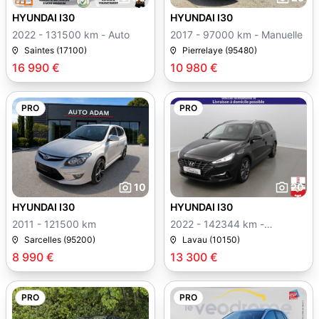
HYUNDAI I30
HYUNDAI I30
2022 - 131500 km - Auto
2017 - 97000 km - Manuelle
Saintes (17100)
Pierrelaye (95480)
16 990 €
10 980 €
PRO
PRO
10
20
HYUNDAI I30
HYUNDAI I30
2011 - 121500 km
2022 - 142344 km -
Manuelle
Sarcelles (95200)
Lavau (10150)
8 990 €
13 300 €
PRO
PRO