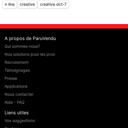
n line
creative
creative dct-7
A propos de ParuVendu
Qui sommes-nous?
Nos solutions pour les pros
Recrutement
Témoignages
Presse
Applications
Nous contacter
Aide - FAQ
Liens utiles
Vos suggestions