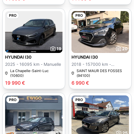
PRO
PRO
19
20
HYUNDAI I30
HYUNDAI I30
2025 - 16095 km - Manuelle
2018 - 157000 km -
Manuelle
La Chapelle-Saint-Luc
SAINT MAUR DES FOSSES
(10600)
(94100)
19 990 €
6 990 €
PRO
PRO
30
25