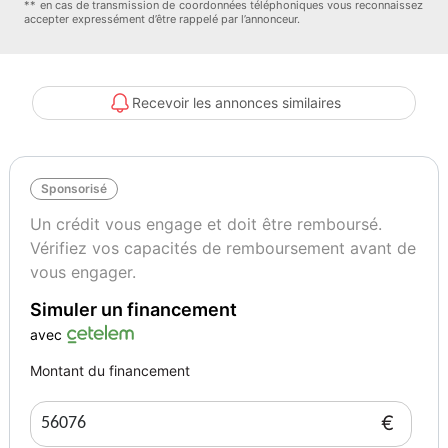
** en cas de transmission de coordonnées téléphoniques vous reconnaissez
accepter expressément d’être rappelé par l’annonceur.
- Antidémarrage
- Apple CarPlay
- Assistance au freinage d&#039;urgence
- Assistant d&#039;angle mort
Recevoir les annonces similaires
- Assistant feux de route
- Avertisseur de franchissement de ligne
- Bluetooth
Sponsorisé
- Boîte de vitesses robotisée
- Capteur de lumière
Un crédit vous engage et doit être remboursé.
- Capteur de pluie
Vérifiez vos capacités de remboursement avant de
- Carnet d&#039;entretien
vous engager.
- Chargement par induction pour smartphones
Simuler un financement
- Cockpit numérique
- Commande vocale
avec
- Contrôle de la pression des pneus
Montant du financement
- Direction assistée
- Éclairage adaptatif de virage
€
- Éclairage d&#039;ambiance