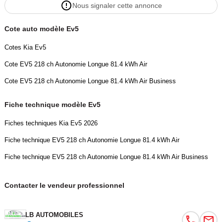
Nous signaler cette annonce
- Radio DAB
- Réglage électrique des sièges
Cote auto modèle Ev5
- Réglage électrique des sièges avec fonction mémoire
- Régulateur de vitesse adaptatif
Cotes Kia Ev5
- Rétroviseur extérieur électrique
Cote EV5 218 ch Autonomie Longue 81.4 kWh Air
- Rétroviseur intérieur anti-éblouissement automatique
- Rétroviseurs extérieurs rabattables électriquement
Cote EV5 218 ch Autonomie Longue 81.4 kWh Air Business
- Sièges arrières chauffants électriques
- Sièges chauffants
Fiche technique modèle Ev5
- Sièges massants
Fiches techniques Kia Ev5 2026
- Streaming musical intégré
- Suspension adaptative
Fiche technique EV5 218 ch Autonomie Longue 81.4 kWh Air
- Système antipatinage
Fiche technique EV5 218 ch Autonomie Longue 81.4 kWh Air Business
- Système d&#039;alarme
- Système d&#039;appel d&#039;urgence
Contacter le vendeur professionnel
- Système d&#039;avertissement de la distance
- Système de détection de la fatigue
- Système de limitation de la vitesse
LB AUTOMOBILES
- Système de reconnaissance des panneaux de signalisation