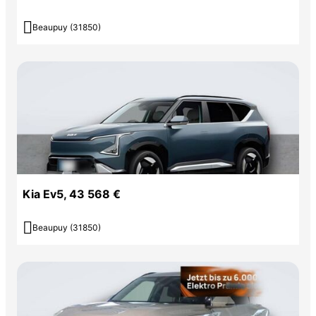

Beaupuy (31850)
Kia Ev5, 43 568 €

Beaupuy (31850)