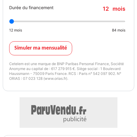
- Éclairage route non éblouissant
Durée du financement
12
mois
- Écran tactile
- ESP
- Fermeture centralisée
12
mois
84
mois
- Feux de jour LED
- Galerie de toit
- Garantie
Simuler ma mensualité
- GPS
- Hayon électrique
Cetelem est une marque de BNP Paribas Personal Finance, Société
- Isofix
Anonyme au capital de : 617 279 915 €. Siège social : 1 Boulevard
Haussmann - 75009 Paris France. RCS : Paris n° 542 097 902. N°
- Jantes alliage
ORIAS : 07 023 128 (www.orias.fr).
- Kit de réparation d&#039;urgence des pneus
- Kit mains libres
- Ordinateur de bord
- Phares LED
- Pneus été
- Point Isofix siège passager
- Pompe à chaleur
- Port USB