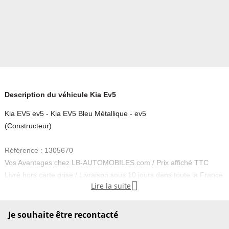
Description du véhicule Kia Ev5
Kia EV5 ev5 - Kia EV5 Bleu Métallique - ev5
(Constructeur)
Référence : 1305670
Vos Avantages chez LB-AUTOMOBILES.com / Prix affiché TTC
Livré hors carte grise / Livraison sous 10 jours dans toute la France

Lire la suite
hors 31 / Pas d’avance de frais paiement du véhicule 100% à la
livraison par virement.
Je souhaite être recontacté
Kia EV5 Neuf remisée, Kia EV5 Occasion Toulouse Beaupuy 31850,