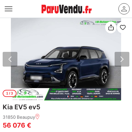
1
/ 3
Kia EV5 ev5
31850 Beaupuy
56 076 €