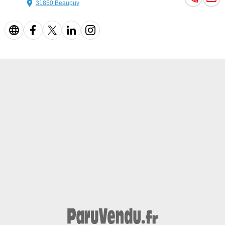
31850 Beaupuy
- Système de sonorisation
- Trappe à skis
- Tuner/radio
- Véhicule non-fumeur
- Ventilation du siège
- Verrouillage centralisé sans clé
- Vitres électriques
- Vitres teintées
- Volant chauffant
- Volant multifonction
Descriptions :
- Nombre de places : 5
- Emission co2 : 0
Equipements :
Boîte Automatique, , , , , , , , , , , , , , , , , , , , , , , , , , , , , , , , , , , , , , ,
, , , , , , , , , , , , , , , , , , , , , , , , , , , , , , , ,