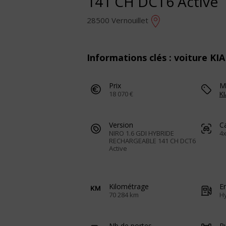
141 CH DCT6 Active
28500 Vernouillet
Informations clés : voiture KIA
Prix
M
18 070 €
KI
Version
C
NIRO 1.6 GDI HYBRIDE
4x
RECHARGEABLE 141 CH DCT6
Active
Kilométrage
E
70 284 km
H
Nb de portes
Pu