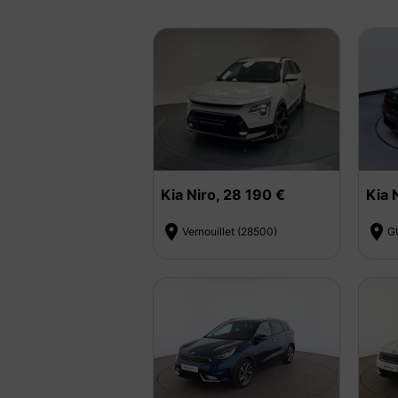
Kia Niro, 28 190 €
Kia 


Vernouillet (28500)
G