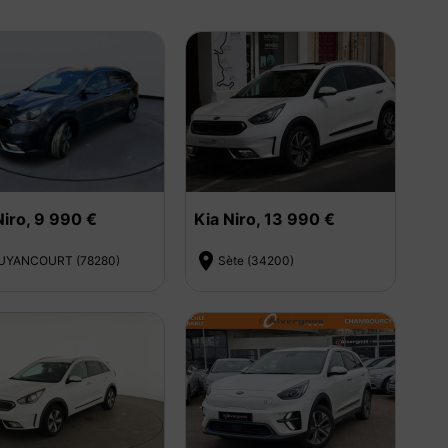
Niro, 9 990 €
Kia Niro, 13 990 €

UYANCOURT (78280)
Sète (34200)