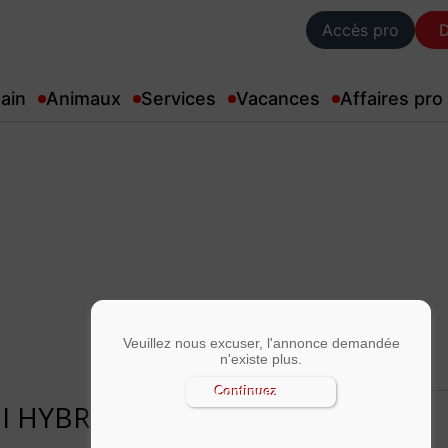
Accès pro
ain
Animaux
Services
Vacances
Affaires pro
Veuillez nous excuser, l'annonce demandée
n'existe plus.
Continuez
GDI HYBRIDE RECHARGEABLE