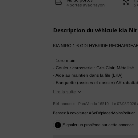
4 portes avec hayon
5 
Description du véhicule kia Ni
KIA NIRO 1.6 GDI HYBRIDE RECHARGEABL
- 1ere main
- Couleur carosserie : Gris Clair, Métallisé
- Aide au maintien dans la file (LKA)
- Banquette (assises et dossier) AR rabatta
- Becquet AR noir laqué intégré au hayon

Lire la suite
- Commandes audio au volant
Réf. annonce : ParuVendu 16510 - Le 07/08/2026 
- Compteur de tableau de bord central LCD
- Contrôle de la pression des pneumatiqu
Pensez à covoiturer #SeDéplacerMoinsPolluer
- Ecran tactile couleur 10,25'' avec compati

Signaler un problème sur cette annonce
- Feux antibrouillard AR
- Feux de jour AV et AR à LED