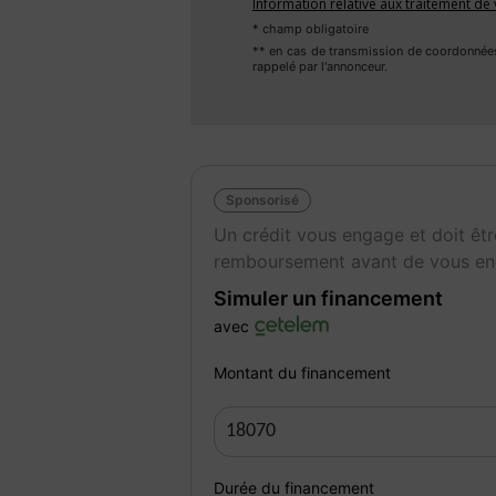
Gris Clair, Métallisé
No
Information relative aux traitement d
* champ obligatoire
** en cas de transmission de coordonnée
rappelé par l'annonceur.
Sponsorisé
Un crédit vous engage et doit êtr
remboursement avant de vous en
Simuler un financement
avec
Montant du financement
Durée du financement