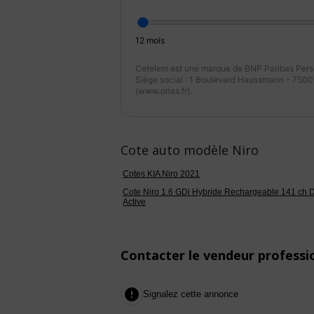
12
mois
Cetelem est une marque de BNP Paribas Perso
Siège social : 1 Boulevard Haussmann - 75009
(www.orias.fr).
Cote auto modèle Niro
Cotes KIA Niro 2021
Cote Niro 1.6 GDi Hybride Rechargeable 141 ch
Active
Contacter le vendeur professi

Signalez cette annonce