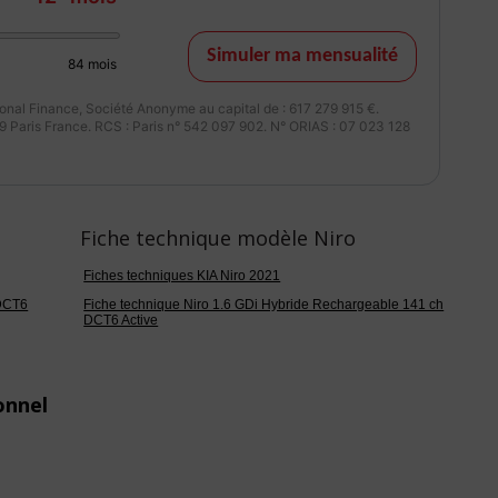
Simuler ma mensualité
84
mois
nal Finance, Société Anonyme au capital de : 617 279 915 €.
 Paris France. RCS : Paris n° 542 097 902. N° ORIAS : 07 023 128
Fiche technique modèle Niro
Fiches techniques KIA Niro 2021
 DCT6
Fiche technique Niro 1.6 GDi Hybride Rechargeable 141 ch
DCT6 Active
onnel