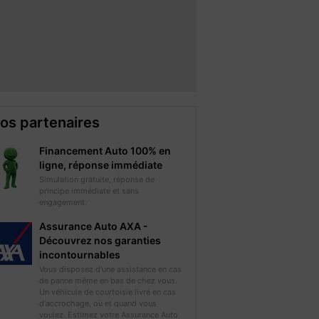
os partenaires
Financement Auto 100% en
ligne, réponse immédiate
Simulation gratuite, réponse de
principe immédiate et sans
engagement.
Assurance Auto AXA -
Découvrez nos garanties
incontournables
Vous disposez d'une assistance en cas
de panne même en bas de chez vous.
Un véhicule de courtoisie livré en cas
d'accrochage, où et quand vous
voulez. Estimez votre Assurance Auto