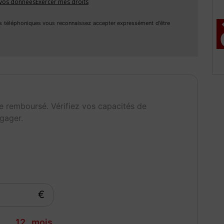
ir
Première main
e vos données
Exercer mes droits
s téléphoniques vous reconnaissez accepter expressément d'être
e remboursé. Vérifiez vos capacités de
gager.
€
12
mois