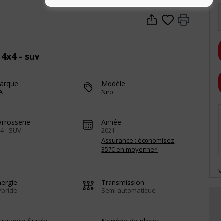
 4x4 - suv
arque
Modèle
A
Niro
arrosserie
Année
4 - SUV
2021
Assurance : économisez
357€ en moyenne*
nergie
Transmission
ybride
Semi automatique
issance fiscale
Nombre de places