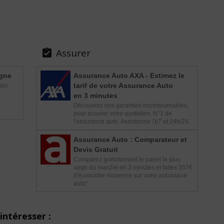
Assurer

igne
Assurance Auto AXA - Estimez le
tarif de votre Assurance Auto
ipe
en 3 minutes
Découvrez nos garanties incontournables,
pour assurer votre quotidien. N°1 de
l'assurance auto. Assistance 7j/7 et 24h/24.
Assurance Auto : Comparateur et
Devis Gratuit
Comparez gratuitement le panel le plus
large du marché en 3 minutes et faites 357€
d'économie moyenne sur votre assurance
auto*
intéresser :