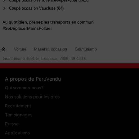
Coupé occasion Provence-Alpes-Côte d'Azur
Coupé occasion Vaucluse (84)
Au quotidien, prenez les transports en commun
#SeDéplacerMoinsPolluer
Voiture
Maserati occasion
Granturismo
Granturismo 4691 S, Essence, 2009, 49 480 €
A propos de ParuVendu
Qui sommes-nous?
Nos solutions pour les pros
Recrutement
Témoignages
Presse
Applications