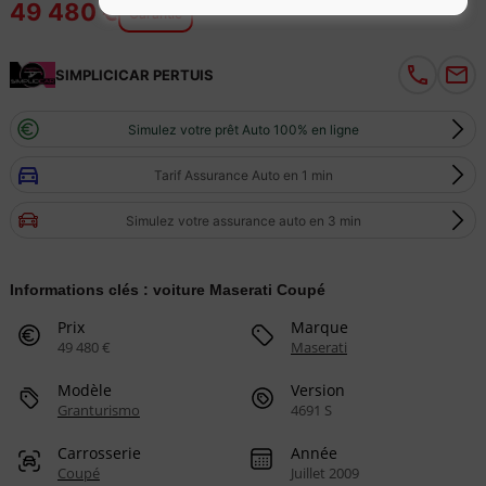
49 480 €
Garantie
SIMPLICICAR PERTUIS
Simulez votre prêt Auto 100% en ligne
Tarif Assurance Auto en 1 min
Simulez votre assurance auto en 3 min
Informations clés : voiture Maserati Coupé
Prix
Marque
49 480 €
Maserati
Modèle
Version
Granturismo
4691 S
Carrosserie
Année
Coupé
Juillet 2009