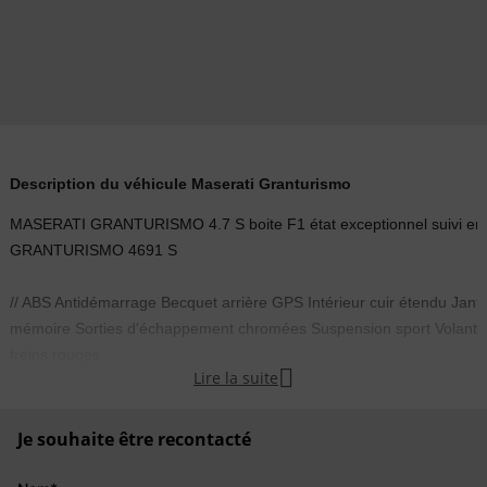
Description du véhicule Maserati Granturismo
MASERATI GRANTURISMO 4.7 S boite F1 état exceptionnel suivi entre
GRANTURISMO 4691 S
// ABS Antidémarrage Becquet arrière GPS Intérieur cuir étendu Jante
mémoire Sorties d'échappement chromées Suspension sport Volant ave
freins rouges

Lire la suite
//
______________________________________________________
Je souhaite être recontacté
POUR PLUS DE RENSEIGNEMENT OU POUR PRENDRE UN REND
______________________________________________________