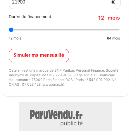
€
Equipements :
Boîte Manuelle, , , , , , , , , , , , , ,
Durée du financement
12
mois
Couleur
Puissance réelle
Blanc Métallique
122
12
mois
84
mois
Vignette Crit’Air
Simuler ma mensualité
1
Cetelem est une marque de BNP Paribas Personal Finance, Société
Anonyme au capital de : 617 279 915 €. Siège social : 1 Boulevard
Haussmann - 75009 Paris France. RCS : Paris n° 542 097 902. N°
ORIAS : 07 023 128 (www.orias.fr).