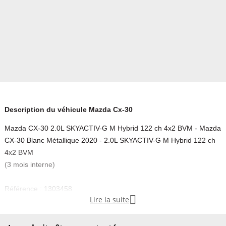
Description du véhicule Mazda Cx-30
Mazda CX-30 2.0L SKYACTIV-G M Hybrid 122 ch 4x2 BVM - Mazda
CX-30 Blanc Métallique 2020 - 2.0L SKYACTIV-G M Hybrid 122 ch
4x2 BVM
(3 mois interne)
Référence : 1303458

Lire la suite
Vos Avantages chez LB-AUTOMOBILES.com / Prix affiché TTC
Livré hors carte grise / Livraison sous 10 jours dans toute la France
hors 31 / Pas d’avance de frais paiement du véhicule 100% à la