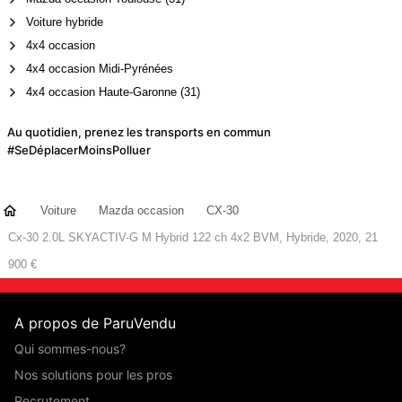
Voiture hybride
4x4 occasion
4x4 occasion Midi-Pyrénées
4x4 occasion Haute-Garonne (31)
Au quotidien, prenez les transports en commun
#SeDéplacerMoinsPolluer
Voiture
Mazda occasion
CX-30
Cx-30 2.0L SKYACTIV-G M Hybrid 122 ch 4x2 BVM, Hybride, 2020, 21
900 €
A propos de ParuVendu
Qui sommes-nous?
Nos solutions pour les pros
Recrutement