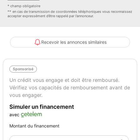
Principaux équipements :
* champ obligatoire
- ABS
** en cas de transmission de coordonnées téléphoniques vous reconnaissez
accepter expressément d’être rappelé par l’annonceur.
- Affichage tête haute
- Antidémarrage
- Bluetooth
- Direction assistée
Recevoir les annonces similaires
- Fermeture centralisée
- Feux de jour
- Isofix
Sponsorisé
- Jantes alliage
- Phare antibrouillard
Un crédit vous engage et doit être remboursé.
- Tuner/radio
Vérifiez vos capacités de remboursement avant de
- Véhicule non-fumeur
vous engager.
- Vitres électriques
Simuler un financement
- Volant multifonction
avec
Descriptions :
Montant du financement
- Nombre de places : 5