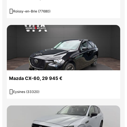

Roissy-en-Brie (77680)
Mazda CX-60, 29 945 €

Eysines (33320)