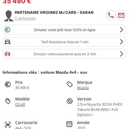
35 490 €
PARTENAIRE VROOMIZ MJ CARS - SARAN
5 annonces
Simulez votre prêt Auto 100% en ligne
Tarif Assurance Auto en 1 min
Simulez votre assurance auto en 3 min
Informations clés : voiture Mazda 4x4 - suv
Prix
Marque
35 490 €
Mazda
Modèle
Version
CX-60
2.5i e-Skyactiv 327ch PHEV
Takumi BVA8 4WD / Full
Options /
Carrosserie
Année
4x4 - SUV
2023