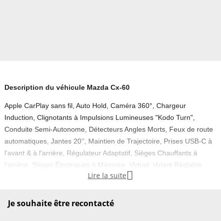
Description du véhicule Mazda Cx-60
Apple CarPlay sans fil, Auto Hold, Caméra 360°, Chargeur
Induction, Clignotants à Impulsions Lumineuses "Kodo Turn",
Conduite Semi-Autonome, Détecteurs Angles Morts, Feux de route
automatiques, Jantes 20’’, Maintien de Trajectoire, Prises USB-C à
l'avant & à l'arrière, Régulateur Adaptatif, Sièges Chauffants à
l’arrière, Sièges Électriques à Mémoire, Virtual, Volant Réglable

Lire la suite
Électriquement, Pack Bose, Volant chauffant, Carte grise possible
sur place, Historique du véhicule, Feux directionnels, Pack lumière,
Attelage amovible, Boite 8 rapports, Keyless Go, Feux diurne a
Je souhaite être recontacté
LED, 4 roues motrices, hayon électrique, jantes alu, lave-phares, 4