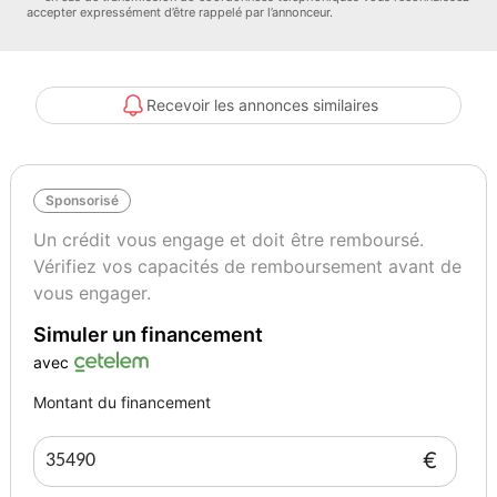
accepter expressément d’être rappelé par l’annonceur.
- 1/2 plein
- Garantie 6 mois
- Préparation Esthétique +
Recevoir les annonces similaires
* Premium : 790 euros
- Plein
Sponsorisé
- Garantie 1an
- Préparation Esthétique ++
Un crédit vous engage et doit être remboursé.
Vérifiez vos capacités de remboursement avant de
Couleur
Puissance réelle
vous engager.
Noir
327
Simuler un financement
avec
Autres informations
Première main
Montant du financement
€