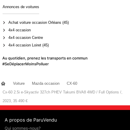
Annonces de voitures
Achat voiture occasion Orléans (45)
4x4 occasion
4x4 occasion Centre
4x4 occasion Loiret (45)
Au quotidien, prenez les transports en commun
#SeDéplacerMoinsPolluer
Voiture
Mazda occasion
CX-60
Cx-60 2.5i e-Skyactiv 327ch PHEV Takumi BVA8 4WD / Full Options /,
2023, 35 490 €
A propos de ParuVendu
Qui sommes-nous?