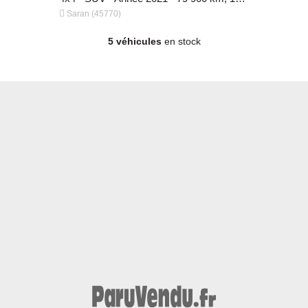


Saran (45770)
Saran (457
5 véhicules
en stock
4x4 - SUV - Année 2021 - 79 900 km, 18 490 €