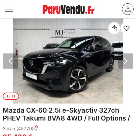
1
/ 31
Mazda CX-60 2.5i e-Skyactiv 327ch
PHEV Takumi BVA8 4WD / Full Options /
Saran (45770)