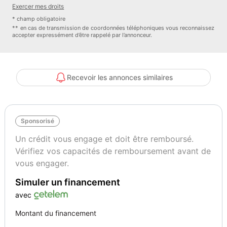
- controle pression des pneus : oui
Exercer mes droits
- detecteur de pluie : oui
* champ obligatoire
- feux de circulation diurne : oui
** en cas de transmission de coordonnées téléphoniques vous reconnaissez
accepter expressément d’être rappelé par l’annonceur.
- feux led : oui
- fixations isofix : oui
- frein main electrique : oui
- gps couleur : oui
Recevoir les annonces similaires
- jantes : aluminium
- limiteur de vitesse : oui
- prise-12v : oui
Sponsorisé
- radar obstacle arriere : oui
- radar obstacle avant : oui
Un crédit vous engage et doit être remboursé.
- regulateur de vitesse : oui
Vérifiez vos capacités de remboursement avant de
- retroviseur interieur electrochrome : oui
vous engager.
- retroviseurs electriques : oui
Simuler un financement
- stop start : oui
- vitres surteintees : oui
avec
- volant multifonctions : oui
Montant du financement
SOUS RESERVE DES EQUIPEMENTS DE SERIE