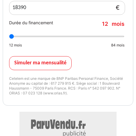
GARANTIE 12 / 24 MOIS EUROPE : 600euro
€
IDEM : Mercedes-Benz GLA GLB BMW X1 X2 Audi Q3 Q2 Q4 Volvo
XC40 MINI Countryman Lexus UX Range Rover Evoque Mazda
Durée du financement
12
mois
CX-30 CX-5 Alfa Romeo Tonale Cupra Formentor DS DS 7 Jaguar
E-Pace Volkswagen Tiguan T-Roc Peugeot 3008 Hyundai Tucson
Kia Sportage Toyota C-HR RAV4 Nissan Qashqai Renault Arkana
12
mois
84
mois
Austral Skoda Karoq SEAT Ateca Ford Kuga Honda HR-V Lynk
&amp; Co 01 Tesla Model YVéhicule sélectionné par le réseau
AutoEasy
Simuler ma mensualité
- Visible uniquement sur rendez vous
- Reprise possible de tous types de véhicule
Cetelem est une marque de BNP Paribas Personal Finance, Société
Anonyme au capital de : 617 279 915 €. Siège social : 1 Boulevard
Couleur
Puissance réelle
Haussmann - 75009 Paris France. RCS : Paris n° 542 097 902. N°
GRIS
122
ORIAS : 07 023 128 (www.orias.fr).
Vignette Crit’Air
1