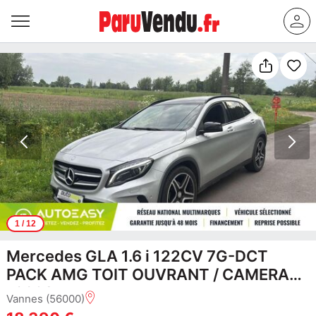
1
/ 12
Mercedes GLA 1.6 i 122CV 7G-DCT
PACK AMG TOIT OUVRANT / CAMERA
18390 euros
Vannes (56000)