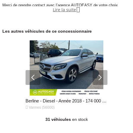
Merci de prendre contact avec l’agence AUTOEASY de votre choix.

Lire la suite
Les autres véhicules de ce concessionnaire
Berline - Electrique - Année 2024 - 39 000 km, 34 990 €
Berline - Diesel - Année 2018 - 174 000 km, 23 990 €


Vannes (56000)
Vannes (56
31 véhicules
en stock