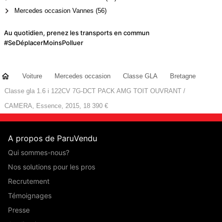
Mercedes occasion Vannes (56)
Au quotidien, prenez les transports en commun
#SeDéplacerMoinsPolluer
Voiture
Mercedes occasion
Classe GLA
Bretagne
Classe gla 1.6 i 122CV 7G-DCT PACK AMG TOIT OUVRANT /
CAMERA, Essence, 2015, 18 390 €
A propos de ParuVendu
Qui sommes-nous?
Nos solutions pour les pros
Recrutement
Témoignages
Presse