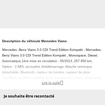
Description du véhicule Mercedes Viano
Mercedes -Benz Viano 3.0 CDI Trend Edition Kompakt - Mercedes-
Benz Viano 3.0 CDI Trend Edition Kompakt , Monospace, Diesel,
Automatique,1ère mise en circulation : 05/2013, 257 850 km,
Option : 2 ABS, accoudoir, Antidémarrage, Attache remorque
détachable, Bluetooth, capteur de lumière, capteur de pluie,
chauffage auxiliaire, contrôle de la pression des pneus, diesel avec

Lire la suite
filtre à particules, direction assistée, ESP, fermeture centralisée,
feux de jour, galerie de toit, GPS, jantes alliage, Kit main libres,
lecteur CD, ordinateur de bord, phare anti-brouillard, phares bi-
Je souhaite être recontacté
xenon, pneus été, propulsion, régulateur de vitesse, rétroviseurs