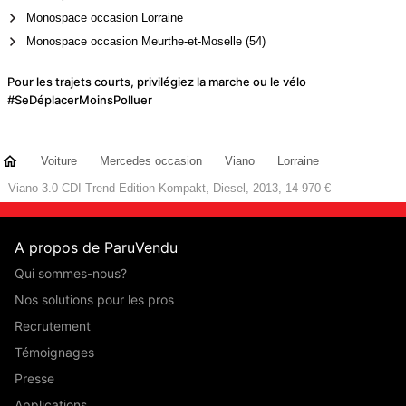
Monospace occasion Lorraine
Monospace occasion Meurthe-et-Moselle (54)
Pour les trajets courts, privilégiez la marche ou le vélo
#SeDéplacerMoinsPolluer
Voiture
Mercedes occasion
Viano
Lorraine
Viano 3.0 CDI Trend Edition Kompakt, Diesel, 2013, 14 970 €
A propos de ParuVendu
Qui sommes-nous?
Nos solutions pour les pros
Recrutement
Témoignages
Presse
Applications