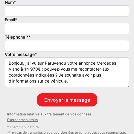
extérieurs rabattables électriquement, sièges chauffants, système
Nom*
de limitation de vitesse, radio, vitres électriques, vitres teintées,
volant en cuir et multifonction,.Sauf erreur ou omission. 14 970
Email*
euro.
Couleur
Vignette Crit’Air
Téléphone **
Bleu foncé
2
Votre message*
Garantie mécanique
6 mois
Information relative aux traitement de vos données
Exercer mes droits
* champ obligatoire
** en cas de transmission de coordonnées téléphoniques vous reconnaissez