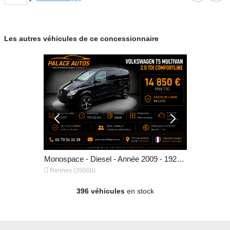
Les autres véhicules de ce concessionnaire
Monospace - Diesel - Année 2011 - 305 000 km, 12 600 €
Monospace - Diesel - Année 2009 - 192 432 km, 14 850 €


Rennes (35000)
Bourges (1
396 véhicules
en stock