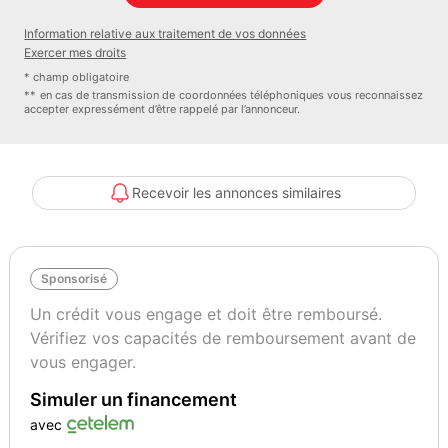
Couleur
Puissance réelle
Vert Cayuga Toit Noir
205
Information relative aux traitement de vos données
Exercer mes droits
* champ obligatoire
Vignette Crit’Air
** en cas de transmission de coordonnées téléphoniques vous reconnaissez
1
accepter expressément d’être rappelé par l’annonceur.
Recevoir les annonces similaires
Sponsorisé
Un crédit vous engage et doit être remboursé.
Vérifiez vos capacités de remboursement avant de
vous engager.
Simuler un financement
avec