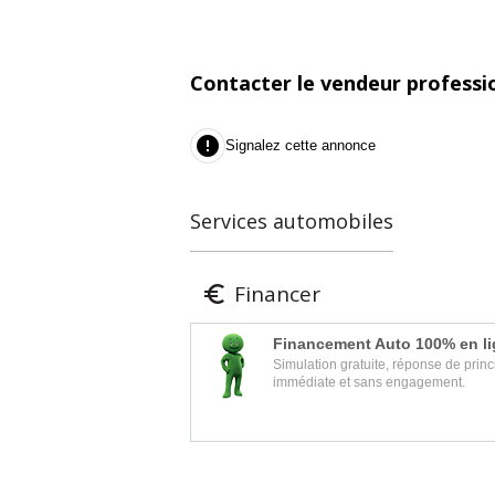
Contacter le vendeur professi

Signalez cette annonce
Services automobiles
Financer

Financement Auto 100% en l
Simulation gratuite, réponse de princ
immédiate et sans engagement.