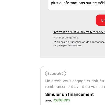
- Direction assistée
- ESP
- Fermeture centralisée
- Feux de jour
- Isofix
- Kit mains libres
Information relative aux traitement d
- Lecteur CD
* champ obligatoire
- Ordinateur de bord
** en cas de transmission de coordonnée
rappelé par l'annonceur.
- Pneus toutes saisons
- Régulateur de vitesse
- Rétroviseur extérieur électrique
- Sièges chauffants
- Système antipatinage
Sponsorisé
- Système d&#039;alarme
Un crédit vous engage et doit êtr
- Système de limitation de la vitesse
remboursement avant de vous en
- Système Stop &amp; Start
- Traction avant
Simuler un financement
- Tuner/radio
avec
- Véhicule non-fumeur