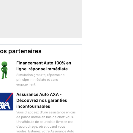
os partenaires
Financement Auto 100% en
ligne, réponse immédiate
Simulation gratuite, réponse de
principe immédiate et sans
engagement.
Assurance Auto AXA -
Découvrez nos garanties
incontournables
Vous disposez d'une assistance en cas
de panne même en bas de chez vous.
Un véhicule de courtoisie livré en cas
d'accrochage, où et quand vous
voulez. Estimez votre Assurance Auto