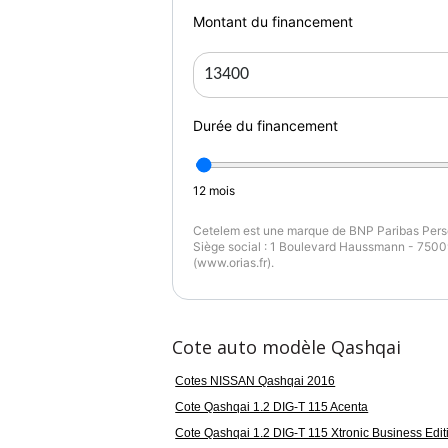
- Vitres électriques
Montant du financement
- Volant multifonction
Descriptions :
- Nombre de places : 5
Durée du financement
- Emission co2 : 129
Equipements :
12
mois
Boîte Automatique, , , , , , , , , , , , , , , , , , , , ,
Cetelem est une marque de BNP Paribas Perso
Siège social : 1 Boulevard Haussmann - 75009
(www.orias.fr).
Couleur
Pu
rouge
1
Cote auto modèle Qashqai
Cotes NISSAN Qashqai 2016
Cote Qashqai 1.2 DIG-T 115 Acenta
Cote Qashqai 1.2 DIG-T 115 Xtronic Business Edit