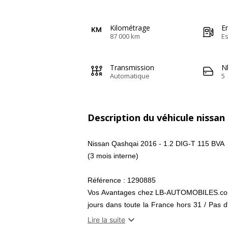
Kilométrage
E
87 000 km
E
Transmission
N
Automatique
5
Description du véhicule nissan
Nissan Qashqai 2016 - 1.2 DIG-T 115 BVA
(3 mois interne)
Référence : 1290885
Vos Avantages chez LB-AUTOMOBILES.com / 
jours dans toute la France hors 31 / Pas d
virement.

Lire la suite