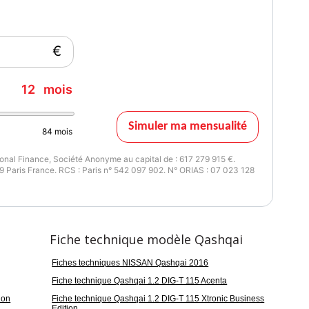
€
12
mois
Simuler ma mensualité
84
mois
 , , , , , ,
nal Finance, Société Anonyme au capital de : 617 279 915 €.
 Paris France. RCS : Paris n° 542 097 902. N° ORIAS : 07 023 128
issance réelle
Vignette Crit'Air
16
1
Fiche technique modèle Qashqai
Fiches techniques NISSAN Qashqai 2016
Fiche technique Qashqai 1.2 DIG-T 115 Acenta
ion
Fiche technique Qashqai 1.2 DIG-T 115 Xtronic Business
Edition