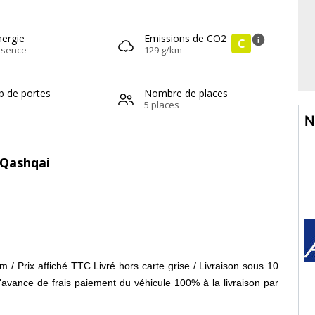
nergie
Emissions de CO2
info
C
ssence
129 g/km
b de portes
Nombre de places
5 places
N
 Qashqai
Prix affiché TTC Livré hors carte grise / Livraison sous 10
'avance de frais paiement du véhicule 100% à la livraison par