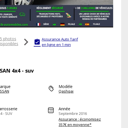

5 photos
Assurance Auto Tarif

isponibles
en ligne en 1 min
SSAN 4x4 - suv
arque
Modèle
ISSAN
Qashqai
arrosserie
Année
4 - SUV
Septembre 2016
Assurance : économisez
357€ en moyenne*