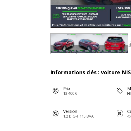
d
Informations clés : voiture NI
Prix
M
13 400 €
N
Version
C
1.2 DIG-T 115 BVA
4x