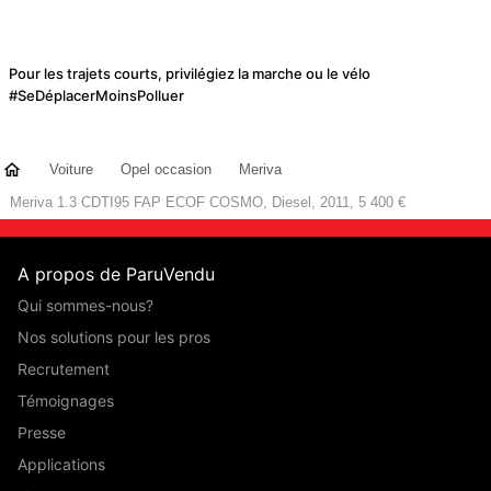
Pour les trajets courts, privilégiez la marche ou le vélo
#SeDéplacerMoinsPolluer
Voiture
Opel occasion
Meriva
Meriva 1.3 CDTI95 FAP ECOF COSMO, Diesel, 2011, 5 400 €
A propos de ParuVendu
Qui sommes-nous?
Nos solutions pour les pros
Recrutement
Témoignages
Presse
Applications