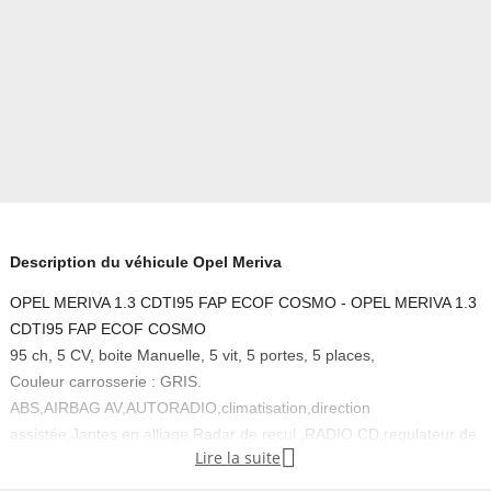
Description du véhicule Opel Meriva
OPEL MERIVA 1.3 CDTI95 FAP ECOF COSMO - OPEL MERIVA 1.3
CDTI95 FAP ECOF COSMO
95 ch, 5 CV, boite Manuelle, 5 vit, 5 portes, 5 places,
Couleur carrosserie : GRIS.
ABS,AIRBAG AV,AUTORADIO,climatisation,direction
assistée,Jantes en alliage,Radar de recul ,RADIO CD,regulateur de

Lire la suite
vitesse,RETRO ELECTRIQUE,vitre electrique
Garantie : 3 MOIS