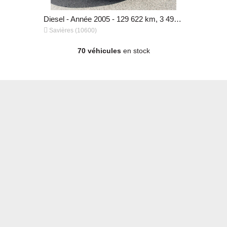
Essence - Année 2006 - 86 399 km, 2 990 €
Diesel - Année 2005 - 129 622 km, 3 490 €
Diesel - An


Savières (10600)
Savières (
70 véhicules
en stock
Diesel - Année 2005 - 129 622 km, 3 490 €