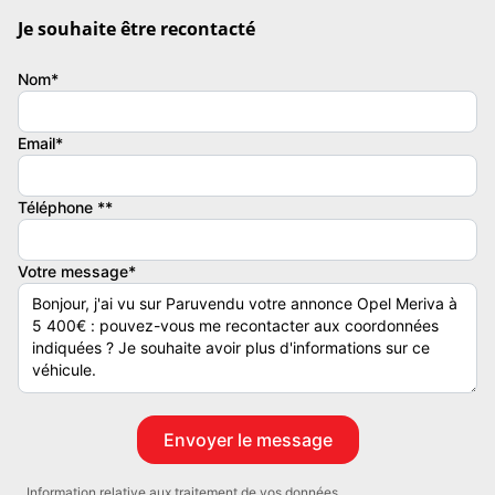
Je souhaite être recontacté
Couleur
Puissance réelle
GRIS
95
Nom*
Vignette Crit’Air
Garantie mécanique
Email*
2
3 mois
Téléphone **
Votre message*
Information relative aux traitement de vos données