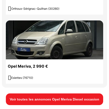

Orthoux-Sérignac-Quilhan (30260)
Opel Meriva, 2 990 €

Eslettes (76710)
Voir toutes les annonces Opel Meriva Diesel occasion