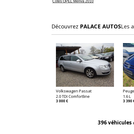
Cotes OPEL Meriva 2010
Découvrez
PALACE AUTOS
Les a
Volkswagen Passat
Peuge
2.0 TDI Comfortline
1.6 L
3 000 €
3 390 
396 véhicules