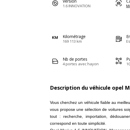
Version
C
1.6 INNOVATION
M
Kilométrage
E
169 113 km
E
Nb de portes
Pu
4 portes avec hayon
1
Description du véhicule opel M
Vous cherchez un véhicule fiable au meille
vous propose une sélection de voitures so
tout : recherche, importation, dédouane
correspond en toute simplicité.