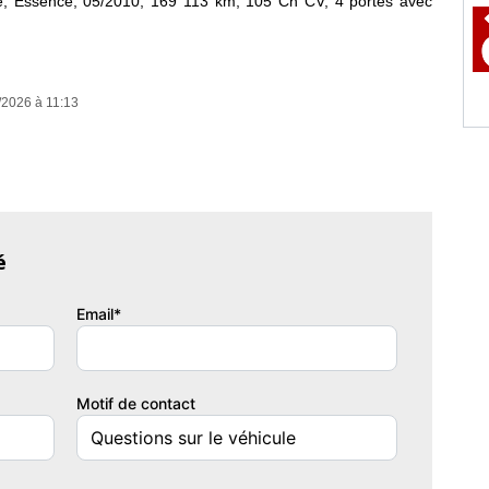
 Essence, 05/2010, 169 113 km, 105 Ch CV, 4 portes avec
/2026 à 11:13
é
Email*
Motif de contact