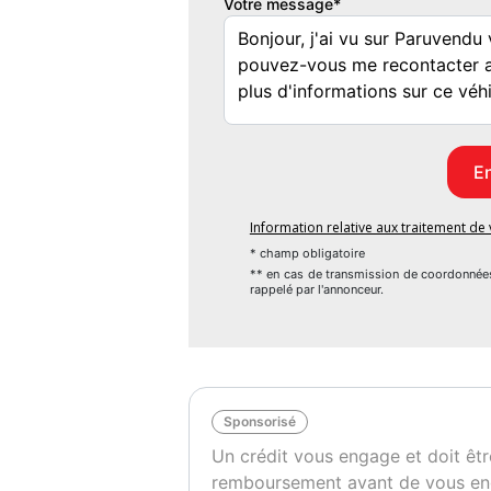
Votre message*
Direction assistée
Sièges chauffants
Régulateur de vitesse
Contrôle de traction
Fermeture centralisée
Sauf erreur ou omission
Couleur
Vi
Noir
2
Information relative aux traitement d
* champ obligatoire
** en cas de transmission de coordonnée
rappelé par l'annonceur.
Sponsorisé
Un crédit vous engage et doit êtr
remboursement avant de vous en