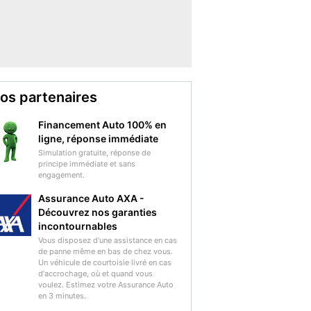
os partenaires
Financement Auto 100% en
ligne, réponse immédiate
Simulation gratuite, réponse de
principe immédiate et sans
engagement.
Assurance Auto AXA -
Découvrez nos garanties
incontournables
Vous disposez d'une assistance en cas
de panne même en bas de chez vous.
Un véhicule de courtoisie livré en cas
d'accrochage, où et quand vous
voulez. Estimez votre Assurance Auto
en 3 minutes.