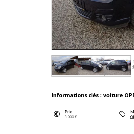
d
Informations clés : voiture 
Prix
M
3 000 €
O