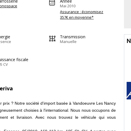
arrosserie
Année
onospace
Mai 2010
Assurance : économisez
357€ en moyenne*
nergie
Transmission
N
ssence
Manuelle
issance fiscale
05 CV
eriva
ur prix ? Notre société d'import basée à Vandoeuvre Les Nancy
igneusement choisies à l'international. Nous nous occupons de
ment et livraison. Avec nous trouvez le véhicule qui vous