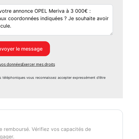
gnette Crit'Air
Garantie mécanique
3 mois
e vos données
Exercer mes droits
s téléphoniques vous reconnaissez accepter expressément d'être
e remboursé. Vérifiez vos capacités de
gager.