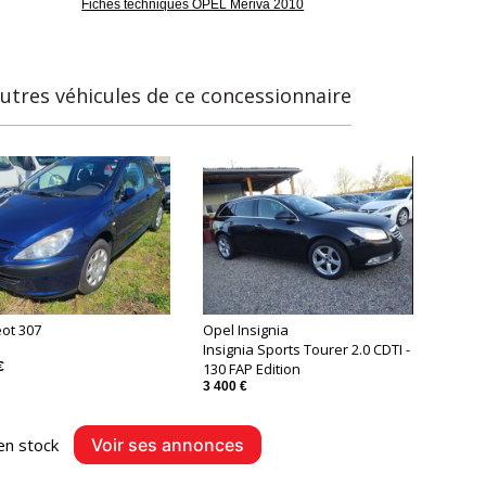
Fiches techniques OPEL Meriva 2010
utres véhicules de ce concessionnaire
ot 307
Opel Insignia
Insignia Sports Tourer 2.0 CDTI -
€
130 FAP Edition
3 400 €
en stock
Voir ses annonces