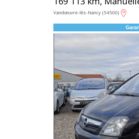
169 113 km, Manuell
Vandœuvre-lès-Nancy (54500)
Garan