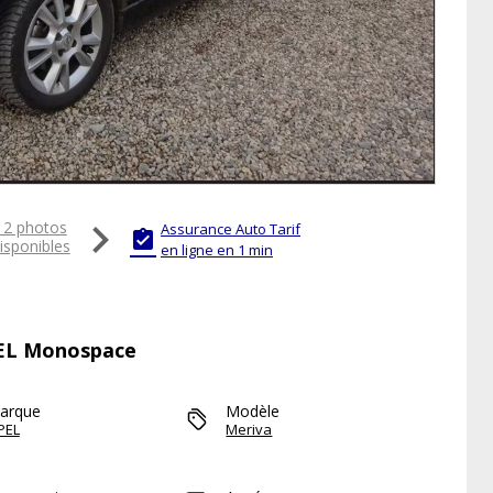

12 photos
Assurance Auto Tarif

isponibles
en ligne en 1 min
OPEL Monospace
arque
Modèle
PEL
Meriva