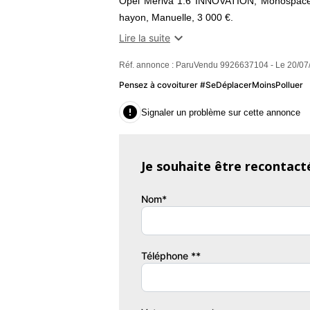
Opel Meriva 1.6 INNOVATION, Monospace,
hayon, Manuelle, 3 000 €.
Options:

Lire la suite
ABS
Réf. annonce : ParuVendu 9926637104 - Le 20/07
Accoudoir
Ordinateur embarqué
Pensez à covoiturer #SeDéplacerMoinsPolluer
Lecteur CD

Signaler un problème sur cette annonce
Electr. Régulateur de fenêtre
Electr. Rétroviseurs latéraux
Electr. Immobilisateur
Je souhaite être recontact
ESP
Traction avant
Nom*
Isofix
Feux de virage
Volant en cuir
Jantes en alliage
Téléphone **
Volant multifonction
Feux antibrouillard
Roue de secours