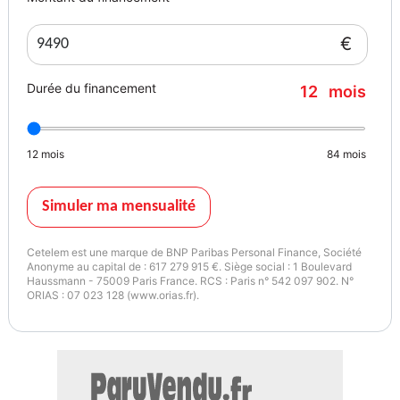
Jantes alliage
€
Limiteur de vitesse
Durée du financement
12
mois
Peinture métallisée
12
mois
84
mois
Phares automatiques
Prise audio USB
Simuler ma mensualité
Radars AR
Cetelem est une marque de BNP Paribas Personal Finance, Société
Anonyme au capital de : 617 279 915 €. Siège social : 1 Boulevard
Haussmann - 75009 Paris France. RCS : Paris n° 542 097 902. N°
Radars AV
ORIAS : 07 023 128 (www.orias.fr).
Régulateur
Rétroviseurs à réglages électriques