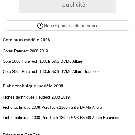
Rétroviseurs rabattables électriquement
Autres options disponibles sur ce véhicule :
Nous signaler cette annonce
Barres de toit
Cote auto modèle 2008
Pack visibilité
Cotes Peugeot 2008 2019
Cote 2008 PureTech 130ch S&S BVM6 Allure
Radar de recul
Cote 2008 PureTech 130ch S&S BVM6 Allure Business
Rétroviseurs rabattables
Fiche technique modèle 2008
Intérieur
Fiches techniques Peugeot 2008 2019
Ordinateur de bord
Fiche technique 2008 PureTech 130ch S&S BVM6 Allure
Fiche technique 2008 PureTech 130ch S&S BVM6 Allure Business
Bluetooth