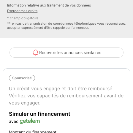
- Assurance
Information relative aux traitement de vos données
- Livraison
Exercer mes droits
* champ obligatoire
Peugeot 2008 1.2 PureTech 130 manuelle de 2019 - 33766 km
** en cas de transmission de coordonnées téléphoniques vous reconnaissez
accepter expressément d’être rappelé par l’annonceur.
Couleur de l'extérieur : bleu foncé
Couleur de l'intérieur : Noir
Matière de l'intérieur : Simili cuir / Tissu
Recevoir les annonces similaires
Options (notamment) :
Bluetooth
Sponsorisé
Climatisation
Un crédit vous engage et doit être remboursé.
Vérifiez vos capacités de remboursement avant de
Essuie glaces automatiques
vous engager.
Simuler un financement
Feux de route et de croisement LED
avec
GPS
Montant du financement