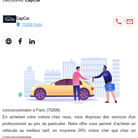
Découvrez
CapCar
Régulateur de vitesse
Climatisation automatique
CapCar
75008 Paris
Climatisation automatique multi zone
GPS
Prise audio USB
Régulateur limiteur de vitesse
Rétroviseur int. jour/nuit auto
Sièges réglables en hauteur
concessionnaire à Paris (75008)
En achetant votre voiture chez nous, vous disposez des services d'un
Sièges sport
professionnel au prix du particulier. Notre offre vous permet d’acheter un
véhicule au meilleur tarif, en moyenne 20% moins cher que chez un
Vitres ar. surteintées
concessionnaire.