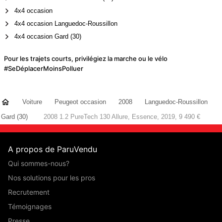
4x4 occasion
4x4 occasion Languedoc-Roussillon
4x4 occasion Gard (30)
Pour les trajets courts, privilégiez la marche ou le vélo
#SeDéplacerMoinsPolluer
Voiture
Peugeot occasion
2008
Languedoc-Roussillon
Gard (30)
2008 1.2 PureTech 130 Allure, Essence, 2019, 9 490 €
A propos de ParuVendu
Qui sommes-nous?
Nos solutions pour les pros
Recrutement
Témoignages
Presse