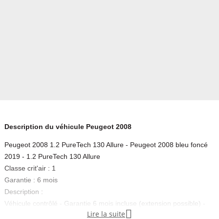
Description du véhicule Peugeot 2008
Peugeot 2008 1.2 PureTech 130 Allure - Peugeot 2008 bleu foncé
2019 - 1.2 PureTech 130 Allure
Classe crit'air : 1
Garantie : 6 mois
Description :
Véhicule contrôlé - Garantie 6 mois incluse (extension possible) -

Lire la suite
Remboursement de la différence si vous trouvez moins cher