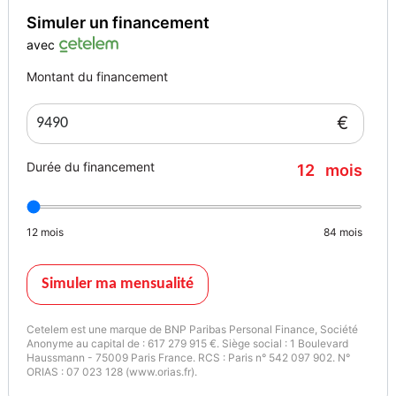
sur notre site internet et en agence
Simuler un financement
Consommation : 6.20 l/100km
avec
Montant du financement
Couleur
Vignette Crit’Air
BLANC
1
€
Garantie mécanique
Durée du financement
12
mois
3 mois
12
mois
84
mois
Simuler ma mensualité
Cetelem est une marque de BNP Paribas Personal Finance, Société
Anonyme au capital de : 617 279 915 €. Siège social : 1 Boulevard
Haussmann - 75009 Paris France. RCS : Paris n° 542 097 902. N°
ORIAS : 07 023 128 (www.orias.fr).