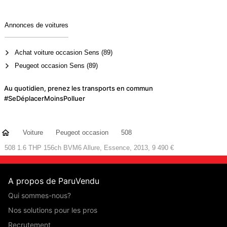
Annonces de voitures
Achat voiture occasion Sens (89)
Peugeot occasion Sens (89)
Au quotidien, prenez les transports en commun
#SeDéplacerMoinsPolluer
Voiture
Peugeot occasion
508
508 1.6 THP 156ch BVM6 Allure, Essence, 2013, 9 490 €
A propos de ParuVendu
Qui sommes-nous?
Nos solutions pour les pros
Recrutement