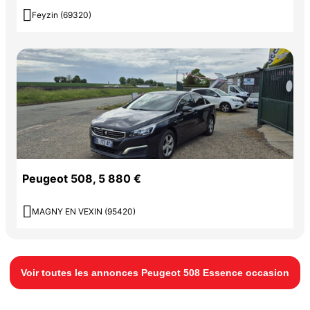

Feyzin (69320)
Peugeot 508, 5 880 €

MAGNY EN VEXIN (95420)
Voir toutes les annonces Peugeot 508 Essence occasion