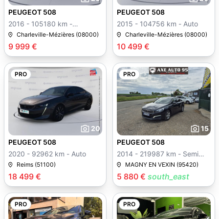
PEUGEOT 508
PEUGEOT 508
2016 - 105180 km -
2015 - 104756 km - Auto
Manuelle
Charleville-Mézières (08000)
Charleville-Mézières (08000)
9 999 €
10 499 €
PRO
PRO
20
15
PEUGEOT 508
PEUGEOT 508
2020 - 92962 km - Auto
2014 - 219987 km - Semi
auto
Reims (51100)
MAGNY EN VEXIN (95420)
18 499 €
5 880 €
south_east
PRO
PRO