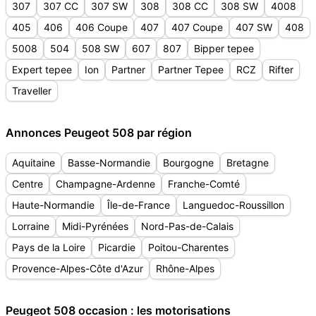
307
307 CC
307 SW
308
308 CC
308 SW
4008
405
406
406 Coupe
407
407 Coupe
407 SW
408
5008
504
508 SW
607
807
Bipper tepee
Expert tepee
Ion
Partner
Partner Tepee
RCZ
Rifter
Traveller
Annonces Peugeot 508 par région
Aquitaine
Basse-Normandie
Bourgogne
Bretagne
Centre
Champagne-Ardenne
Franche-Comté
Haute-Normandie
Île-de-France
Languedoc-Roussillon
Lorraine
Midi-Pyrénées
Nord-Pas-de-Calais
Pays de la Loire
Picardie
Poitou-Charentes
Provence-Alpes-Côte d'Azur
Rhône-Alpes
Peugeot 508 occasion : les motorisations