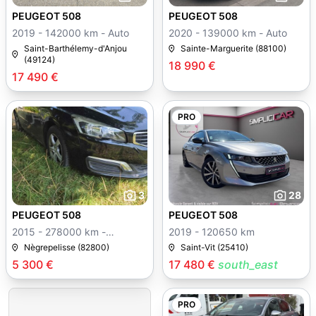
PEUGEOT 508
PEUGEOT 508
2019 - 142000 km - Auto
2020 - 139000 km - Auto
Saint-Barthélemy-d'Anjou
Sainte-Marguerite (88100)
(49124)
18 990 €
17 490 €
PRO
3
28
PEUGEOT 508
PEUGEOT 508
2015 - 278000 km -
2019 - 120650 km
Manuelle
Nègrepelisse (82800)
Saint-Vit (25410)
5 300 €
17 480 €
south_east
PRO