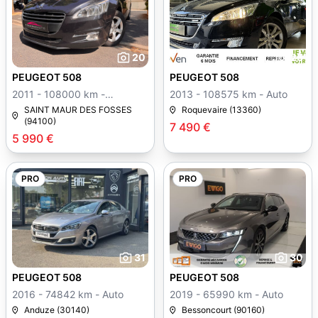
20
25
PEUGEOT 508
PEUGEOT 508
2011 - 108000 km -
2013 - 108575 km - Auto
Manuelle
SAINT MAUR DES FOSSES
Roquevaire (13360)
(94100)
7 490 €
5 990 €
PRO
PRO
31
30
PEUGEOT 508
PEUGEOT 508
2016 - 74842 km - Auto
2019 - 65990 km - Auto
Anduze (30140)
Bessoncourt (90160)