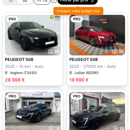
Indiquez votre budget max
PRO
PRO
25
30
PEUGEOT 508
PEUGEOT 508
2025 - 10 km - Auto
2020 - 37000 km - Auto
Voglans (73420)
Juillan (65290)
28 998 €
19 690 €
PRO
PRO
19
19