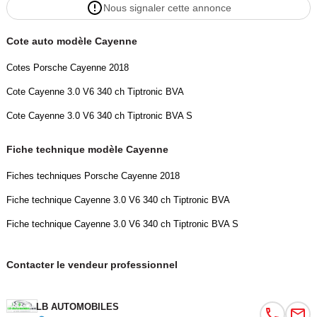
Nous signaler cette annonce
- Suspension pneumatique
- Système antipatinage
Cote auto modèle Cayenne
- Système d&#039;alarme
- Système de sonorisation
Cotes Porsche Cayenne 2018
- Système Stop &amp; Start
Cote Cayenne 3.0 V6 340 ch Tiptronic BVA
- Toit ouvrant
- Toit panoramique
Cote Cayenne 3.0 V6 340 ch Tiptronic BVA S
- Tuner/radio
- Verrouillage centralisé sans clé
Fiche technique modèle Cayenne
- Vitres électriques
Fiches techniques Porsche Cayenne 2018
- Vitres teintées
- Volant chauffant
Fiche technique Cayenne 3.0 V6 340 ch Tiptronic BVA
- Volant multifonction
Fiche technique Cayenne 3.0 V6 340 ch Tiptronic BVA S
- WLAN / point d&#039;accès Wi-Fi
- Radar de recul : Systèmes de pilotage automatique, Avant,
Contacter le vendeur professionnel
Caméra 360°, Arrière
- Première main : Oui
LB AUTOMOBILES
Descriptions :