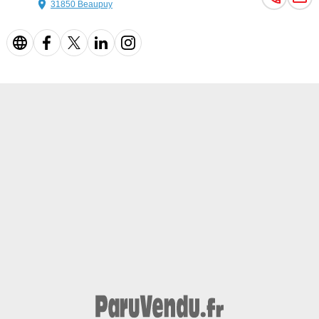
31850 Beaupuy
- Nombre de places : 5
Equipements :
Boîte Automatique, , , , , , , , , , , , , , , , , , , , , , , , , , , , , , , , , , , , , , ,
, , , , , , , , , , , , , , , ,
Couleur
Puissance réelle
Bleu Métallisée
441
Vignette Crit’Air
1