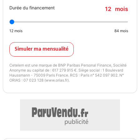
- GPS
Durée du financement
12
mois
- Hayon électrique
- Isofix
- Jantes alliage
12
mois
84
mois
- Kit de réparation d&#039;urgence des pneus
- Kit mains libres
- Ordinateur de bord
Simuler ma mensualité
- Phares LED
- Port USB
Cetelem est une marque de BNP Paribas Personal Finance, Société
- Réglage électrique des sièges
Anonyme au capital de : 617 279 915 €. Siège social : 1 Boulevard
Haussmann - 75009 Paris France. RCS : Paris n° 542 097 902. N°
- Réglage électrique des sièges avec fonction mémoire
ORIAS : 07 023 128 (www.orias.fr).
- Régulateur de vitesse adaptatif
- Rétroviseur extérieur électrique
- Rétroviseur intérieur anti-éblouissement automatique
- Rétroviseurs extérieurs rabattables électriquement
- Sièges arrières chauffants électriques
- Sièges chauffants
- Streaming musical intégré
- Suspension adaptative