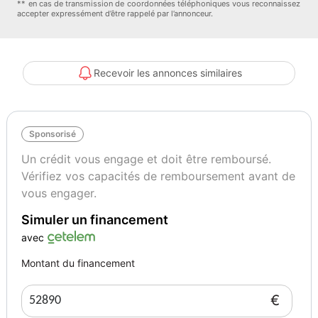
** en cas de transmission de coordonnées téléphoniques vous reconnaissez
accepter expressément d’être rappelé par l’annonceur.
- Airbags frontaux et latéraux et autres
- Antidémarrage
- Apple CarPlay
- Assistance de démarrage en côte
Recevoir les annonces similaires
- Assistant de vision nocturne
- Bluetooth
- Capteur de lumière
Sponsorisé
- Capteur de pluie
- Climatisation automatique
Un crédit vous engage et doit être remboursé.
- Commande vocale
Vérifiez vos capacités de remboursement avant de
- Contrôle automatique de la pression des pneus
vous engager.
- Direction assistée
Simuler un financement
- Éclairage d&#039;ambiance
- Écran tactile
avec
- ESP
Montant du financement
- Fermeture centralisée
- Feux de jour LED
€
- Galerie de toit