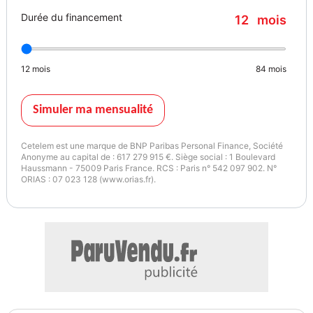
- Fermeture centralisée
Durée du financement
12
mois
- Feux de jour
- Galerie de toit
- GPS
12
mois
84
mois
- Grille de protection pour coffre
- Hayon électrique
- Isofix
Simuler ma mensualité
- Jantes alliage
- Kit mains libres
Cetelem est une marque de BNP Paribas Personal Finance, Société
- Lecteur CD
Anonyme au capital de : 617 279 915 €. Siège social : 1 Boulevard
Haussmann - 75009 Paris France. RCS : Paris n° 542 097 902. N°
- Ordinateur de bord
ORIAS : 07 023 128 (www.orias.fr).
- Phare antibrouillard
- Phares LED
- Pneus été
- Port USB
- Préparation de l&#039;attache remorque
- Réglage électrique des sièges
- Réglage électrique des sièges avec fonction mémoire
- Régulateur de vitesse