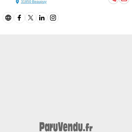
31850 Beaupuy
- Ventilation du siège
- Verrouillage centralisé sans clé
- Vitres électriques
- Vitres teintées
- Volant en cuir
- Volant multifonction
- WLAN / point d&#039;accès Wi-Fi
Descriptions :
- Nombre de places : 5
Equipements :
Boîte Automatique, , , , , , , , , , , , , , , , , , , , , , , , , , , , , , , , , , , , , , ,
, , , , , , , , , , , , , , , , , , , , , , , , , ,
Couleur
Puissance réelle
Blanc
420