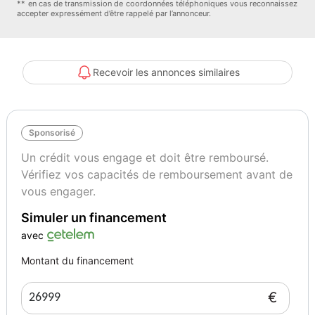
** en cas de transmission de coordonnées téléphoniques vous reconnaissez
accepter expressément d’être rappelé par l’annonceur.
- Accoudoir
- Android Auto
- Antidémarrage
- Apple CarPlay
Recevoir les annonces similaires
- Assistance au freinage d&#039;urgence
- Assistance de démarrage en côte
- Assistant d&#039;angle mort
Sponsorisé
- Assistant feux de route
- Avertisseur de franchissement de ligne
Un crédit vous engage et doit être remboursé.
- Bluetooth
Vérifiez vos capacités de remboursement avant de
- Boîte de vitesses robotisée
vous engager.
- Capteur de lumière
Simuler un financement
- Capteur de pluie
- Commande vocale
avec
- Contrôle de la pression des pneus
Montant du financement
- Direction assistée
- Écran tactile
€
- ESP