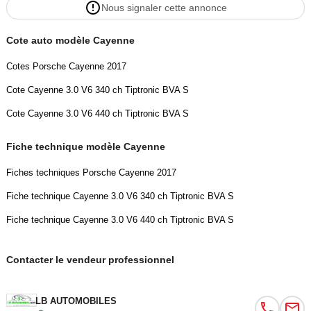
Nous signaler cette annonce
- Rétroviseur extérieur électrique
- Rétroviseur intérieur anti-éblouissement automatique
Cote auto modèle Cayenne
- Rétroviseurs extérieurs rabattables électriquement
- Roue galette
Cotes Porsche Cayenne 2017
- Sièges arrières chauffants électriques
Cote Cayenne 3.0 V6 340 ch Tiptronic BVA S
- Sièges chauffants
- Sièges sport
Cote Cayenne 3.0 V6 440 ch Tiptronic BVA S
- Streaming musical intégré
- Support lombaire
Fiche technique modèle Cayenne
- Système antipatinage
Fiches techniques Porsche Cayenne 2017
- Système d&#039;alarme
- Système de détection de la fatigue
Fiche technique Cayenne 3.0 V6 340 ch Tiptronic BVA S
- Système de nettoyage des phares
Fiche technique Cayenne 3.0 V6 440 ch Tiptronic BVA S
- Système de sonorisation
- Système Stop &amp; Start
Contacter le vendeur professionnel
- Toit ouvrant
- Toit panoramique
- Tuner/radio
LB AUTOMOBILES
- Véhicule non-fumeur