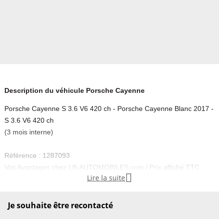
Description du véhicule Porsche Cayenne
Porsche Cayenne S 3.6 V6 420 ch - Porsche Cayenne Blanc 2017 -
S 3.6 V6 420 ch
(3 mois interne)
Référence : 1287093
Vos Avantages chez LB-AUTOMOBILES.com / Prix affiché TTC

Lire la suite
Livré hors carte grise / Livraison sous 10 jours dans toute la France
hors 31 / Pas d’avance de frais paiement du véhicule 100% à la
livraison par virement.
Je souhaite être recontacté