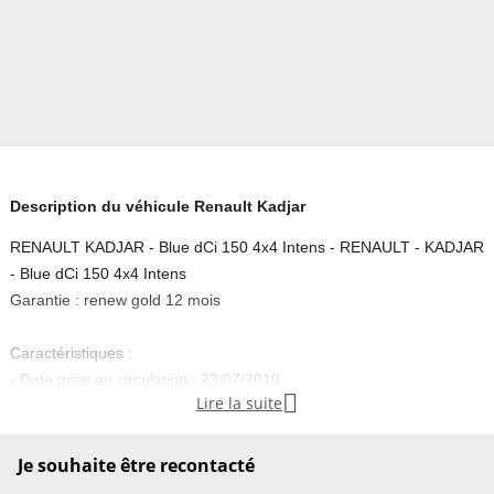
Description du véhicule Renault Kadjar
RENAULT KADJAR - Blue dCi 150 4x4 Intens - RENAULT - KADJAR
- Blue dCi 150 4x4 Intens
Garantie : renew gold 12 mois
Caractéristiques :
- Date mise en circulation : 23/07/2019

Lire la suite
- Puissance fiscale : 8 CV
- Carrosserie : TOUT-TERRAIN CV
- Nbr portes : 5
Je souhaite être recontacté
- Energie : DIESEL