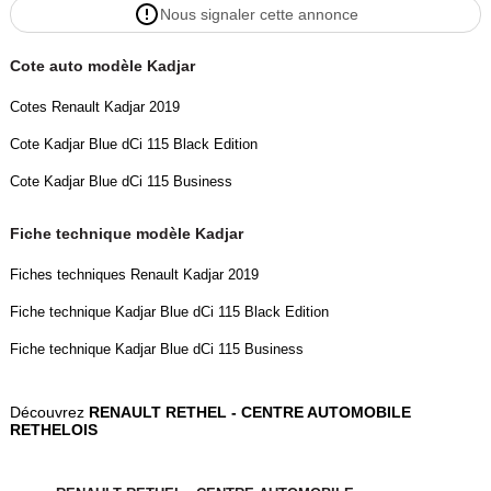
Nous signaler cette annonce
Couleur
Vignette Crit’Air
NOIR ETOILE
2
Cote auto modèle Kadjar
Cotes Renault Kadjar 2019
Couleur intérieur
Garantie mécanique
Cote Kadjar Blue dCi 115 Black Edition
DRAP
12 mois
Cote Kadjar Blue dCi 115 Business
Fiche technique modèle Kadjar
Fiches techniques Renault Kadjar 2019
Fiche technique Kadjar Blue dCi 115 Black Edition
Fiche technique Kadjar Blue dCi 115 Business
Découvrez
RENAULT RETHEL - CENTRE AUTOMOBILE
RETHELOIS