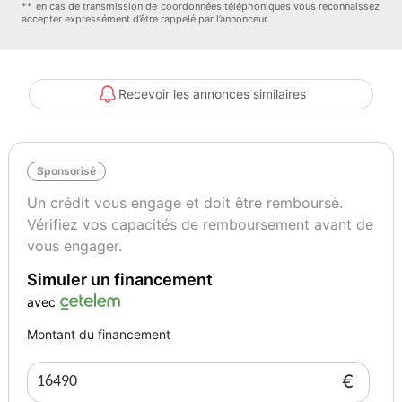
- Pare-soleil avec miroir de courtoisie
** en cas de transmission de coordonnées téléphoniques vous reconnaissez
accepter expressément d’être rappelé par l’annonceur.
- Système Ecomode
- Peinture opaque
- Frein de parking assisté
- Pare-soleil conducteur et passager avec miroir éclairés
Recevoir les annonces similaires
- Rétroviseurs extérieurs rabattables électriquement
- Indicateur de changement de vitesse
- Avertisseurs d'angles morts
Sponsorisé
- Badge Renault mains libres
- Aide au parking latéral
Un crédit vous engage et doit être remboursé.
- Banquette rabattable 1/3-2/3
Vérifiez vos capacités de remboursement avant de
- Climatisation automatique régulée
vous engager.
- Sellerie mixte similicuir / Carbone Foncé
Simuler un financement
- Siège passager AV avec réglage lombaire
- Siège passager avec réglage en hauteur, réglage lombaire et
avec
mise en tablette
Montant du financement
- Volant Cuir Nappa
- Banquette AR rabattable 1/3 - 2/3 avec fonction "Easy Break"
€
- Climatisation automatique bi-zone