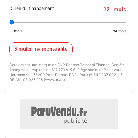
- Capteur de pluie et de luminosité
Durée du financement
12
mois
- Ambiance lumineuse
- Antiblocage des roues ABS
- Sellerie cuir gris clair
12
mois
84
mois
- Aide au parking AV et AR
- Housses de sièges fixes
- Airbags latéraux AV
Simuler ma mensualité
- Airbags latéraux
- Caméra de recul
Cetelem est une marque de BNP Paribas Personal Finance, Société
- Cartographie France
Anonyme au capital de : 617 279 915 €. Siège social : 1 Boulevard
Haussmann - 75009 Paris France. RCS : Paris n° 542 097 902. N°
- Kit de gonflage
ORIAS : 07 023 128 (www.orias.fr).
- Poignées de portes extérieures noires
- Stop & Start
- Sellerie TEP / tissu noir titane
- Bose Sound System
- Airbag passager déconnectable
- Barres de toit
- EASY LINK avec écran 7" et navigation
- Toit en verre fixe panoramique