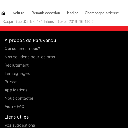
Voiture
Renault occasion
Kadjar
Champagne-ardenne
Kadjar Blue dCi 150 4x4 Intens, Diesel, 2019, 16 490 €
A propos de ParuVendu
Qui sommes-nous?
Nos solutions pour les pros
Recrutement
Témoignages
Presse
Applications
Nous contacter
Aide - FAQ
Liens utiles
Vos suggestions