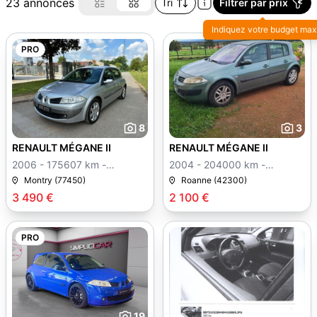
23 annonces
Tri
Filtrer par prix
Indiquez votre budget max
PRO
8
3
RENAULT MÉGANE II
RENAULT MÉGANE II
2006 - 175607 km -
2004 - 204000 km -
Manuelle
Manuelle
Montry (77450)
Roanne (42300)
3 490 €
2 100 €
PRO
19
1