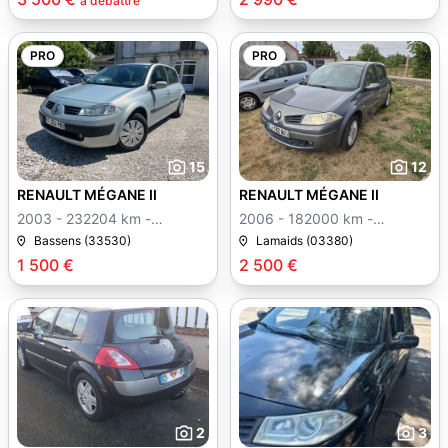
à débattre
PRO
PRO
15
12
RENAULT MÉGANE II
RENAULT MÉGANE II
2003 - 232204 km -
2006 - 182000 km -
Manuelle
Manuelle
Bassens (33530)
Lamaids (03380)
1 500 €
2 500 €
2
3