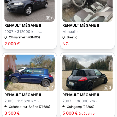
6
3
RENAULT MÉGANE II
RENAULT MÉGANE II
2007 - 312000 km -
Manuelle
Manuelle
Ottmarsheim (68490)
Brest ()
2 900 €
NC
4
3
RENAULT MÉGANE II
RENAULT MÉGANE II
2003 - 125628 km -
2007 - 188000 km -
Manuelle
Manuelle
Crêches-sur-Saône (71680)
Guingamp (22200)
3 500 €
5 000 €
à débattre