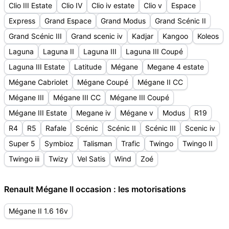
Clio III Estate
Clio IV
Clio iv estate
Clio v
Espace
Express
Grand Espace
Grand Modus
Grand Scénic II
Grand Scénic III
Grand scenic iv
Kadjar
Kangoo
Koleos
Laguna
Laguna II
Laguna III
Laguna III Coupé
Laguna III Estate
Latitude
Mégane
Megane 4 estate
Mégane Cabriolet
Mégane Coupé
Mégane II CC
Mégane III
Mégane III CC
Mégane III Coupé
Mégane III Estate
Megane iv
Mégane v
Modus
R19
R4
R5
Rafale
Scénic
Scénic II
Scénic III
Scenic iv
Super 5
Symbioz
Talisman
Trafic
Twingo
Twingo II
Twingo iii
Twizy
Vel Satis
Wind
Zoé
Renault Mégane II occasion : les motorisations
Mégane II 1.6 16v