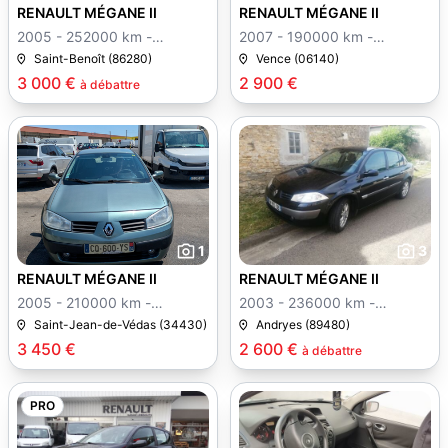
RENAULT MÉGANE II
RENAULT MÉGANE II
2005 - 252000 km -
2007 - 190000 km -
Manuelle
Manuelle
Saint-Benoît (86280)
Vence (06140)
3 000 €
2 900 €
à débattre
1
3
RENAULT MÉGANE II
RENAULT MÉGANE II
2005 - 210000 km -
2003 - 236000 km -
Manuelle
Manuelle
Saint-Jean-de-Védas (34430)
Andryes (89480)
3 450 €
2 600 €
à débattre
PRO