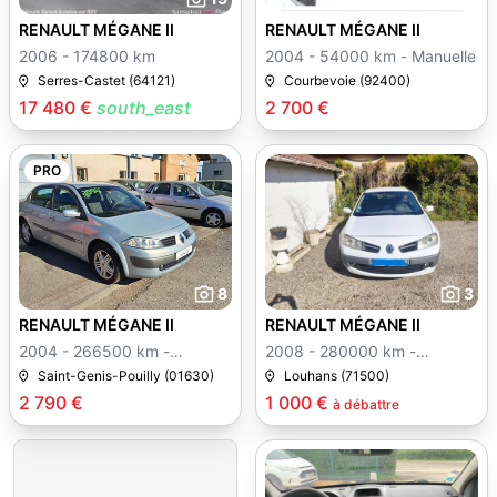
RENAULT MÉGANE II
RENAULT MÉGANE II
2006 - 174800 km
2004 - 54000 km - Manuelle
Serres-Castet (64121)
Courbevoie (92400)
17 480 €
south_east
2 700 €
PRO
8
3
RENAULT MÉGANE II
RENAULT MÉGANE II
2004 - 266500 km -
2008 - 280000 km -
Manuelle
Manuelle
Saint-Genis-Pouilly (01630)
Louhans (71500)
2 790 €
1 000 €
à débattre