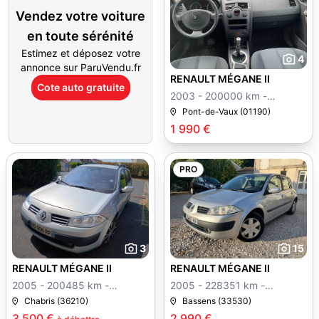
Vendez votre voiture
en toute sérénité
Estimez et déposez votre
4
annonce sur ParuVendu.fr
RENAULT MÉGANE II
Cote auto gratuite
2003 - 200000 km -
Manuelle
Pont-de-Vaux (01190)
1 990 €
PRO
3
15
RENAULT MÉGANE II
RENAULT MÉGANE II
2005 - 200485 km -
2005 - 228351 km -
Manuelle
Manuelle
Chabris (36210)
Bassens (33530)
3 500 €
2 990 €