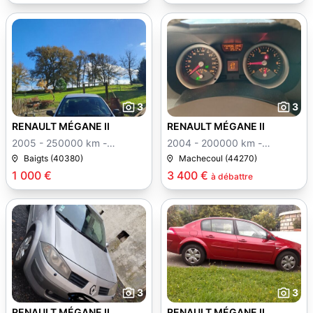
3
3
RENAULT MÉGANE II
RENAULT MÉGANE II
2005 - 250000 km -
2004 - 200000 km -
Manuelle
Manuelle
Baigts (40380)
Machecoul (44270)
1 000 €
3 400 €
à débattre
3
3
RENAULT MÉGANE II
RENAULT MÉGANE II