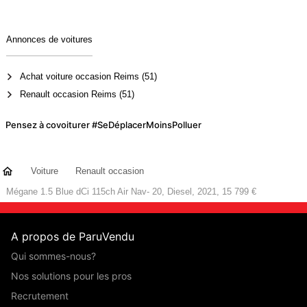
Annonces de voitures
Achat voiture occasion Reims (51)
Renault occasion Reims (51)
Pensez à covoiturer #SeDéplacerMoinsPolluer
Voiture
Renault occasion
Mégane 1.5 Blue dCi 115ch Air Nav- 20, Diesel, 2021, 15 799 €
A propos de ParuVendu
Qui sommes-nous?
Nos solutions pour les pros
Recrutement