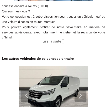
concessionnaire à Reims (51100)
Qui sommes-nous ?
Votre concession est à votre disposition pour trouver un véhicule neuf ou
une voiture d’occasion toutes marques.
Vous pouvez également profiter de notre savoir-faire en matière de
services après-vente, avec notamment l’entretien et la révision de votre
véhicule.

Lire la suite
Notre concession fait partie du réseau de concessions d’Autosphere.fr,
pour vous accompagner au mieux dans votre recherche de véhicules
d’occasion.
Les autres véhicules de ce concessionnaire
Autosphere.fr c’est l’expérience de concessionnaires reconnus parmi un
réseau de 250 concessions, avec plus de 14 000 voitures dans toute la
France.
Plus qu’une voiture d’occasion en parfait état et garantie, Autosphere.fr
vous accompagne dans le financement de