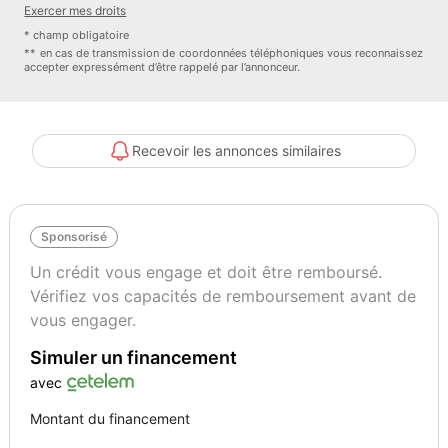
Exercer mes droits
cuir
* champ obligatoire
** en cas de transmission de coordonnées téléphoniques vous reconnaissez
accepter expressément d’être rappelé par l’annonceur.
Garantie : renew Pro 12 mois
Couleur
Puissance réelle
Blanc
116
Recevoir les annonces similaires
Vignette Crit’Air
Garantie mécanique
2
2 mois
Sponsorisé
Un crédit vous engage et doit être remboursé.
Vérifiez vos capacités de remboursement avant de
vous engager.
Simuler un financement
avec
Montant du financement