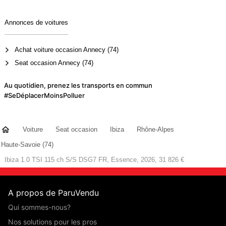
Annonces de voitures
Achat voiture occasion Annecy (74)
Seat occasion Annecy (74)
Au quotidien, prenez les transports en commun
#SeDéplacerMoinsPolluer
Voiture
Seat occasion
Ibiza
Rhône-Alpes
Haute-Savoie (74)
Ibiza 1.0 TSI 115 ch S/S DSG7 FR, Essence, 2026, 31 826 €
A propos de ParuVendu
Qui sommes-nous?
Nos solutions pour les pros