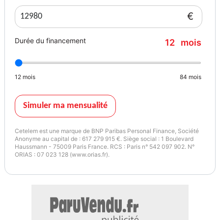
- Support lombaire
€
- Véhicule non-fumeur
- Vitres électriques
Durée du financement
12
mois
- Volant en cuir
Descriptions :
12
mois
84
mois
- Nombre de places : 4
- Emission co2 : 167
Simuler ma mensualité
Equipements :
Boîte Manuelle, , , , , , , , , , , , , , , , , , , , , ,
Cetelem est une marque de BNP Paribas Personal Finance, Société
Anonyme au capital de : 617 279 915 €. Siège social : 1 Boulevard
Haussmann - 75009 Paris France. RCS : Paris n° 542 097 902. N°
ORIAS : 07 023 128 (www.orias.fr).
Couleur
Puissance réelle
Gris Métallique
86
Vignette Crit’Air
1