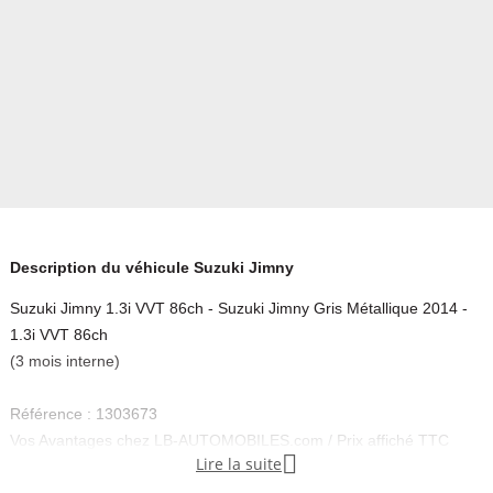
Description du véhicule Suzuki Jimny
Suzuki Jimny 1.3i VVT 86ch - Suzuki Jimny Gris Métallique 2014 -
1.3i VVT 86ch
(3 mois interne)
Référence : 1303673
Vos Avantages chez LB-AUTOMOBILES.com / Prix affiché TTC

Lire la suite
Livré hors carte grise / Livraison sous 10 jours dans toute la France