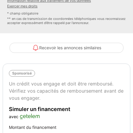
Information relative aux traitement de vos données
Principaux équipements :
Exercer mes droits
- 4x4
* champ obligatoire
- ABS
** en cas de transmission de coordonnées téléphoniques vous reconnaissez
accepter expressément d’être rappelé par l’annonceur.
- Accoudoir
- Antidémarrage
- Assistance de démarrage en côte
- Attache remorque détachable
Recevoir les annonces similaires
- Carnet d&#039;entretien
- Direction assistée
- ESP
Sponsorisé
- Fermeture centralisée
- Galerie de toit
Un crédit vous engage et doit être remboursé.
- Jantes en acier
Vérifiez vos capacités de remboursement avant de
- Ordinateur de bord
vous engager.
- Pneus toutes saisons
Simuler un financement
- Rétroviseur extérieur électrique
- Rétroviseur intérieur anti-éblouissement automatique
avec
- Roue galette
Montant du financement
- Siège passager rabattable