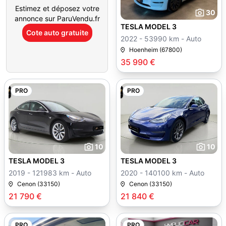
Estimez et déposez votre
30
annonce sur ParuVendu.fr
TESLA MODEL 3
Cote auto gratuite
2022 - 53990 km - Auto
Hoenheim (67800)
35 990 €
PRO
PRO
10
10
TESLA MODEL 3
TESLA MODEL 3
2019 - 121983 km - Auto
2020 - 140100 km - Auto
Cenon (33150)
Cenon (33150)
21 790 €
21 840 €
PRO
PRO