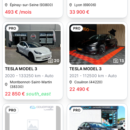
Épinay-sur-Seine (93800)
Lyon (69006)
493 € /mois
33 900 €
PRO
PRO
20
13
TESLA MODEL 3
TESLA MODEL 3
2020 - 133250 km - Auto
2021 - 112500 km - Auto
Montbonnot-Saint-Martin
Couëron (44220)
(38330)
22 490 €
22 850 €
south_east
PRO
PRO