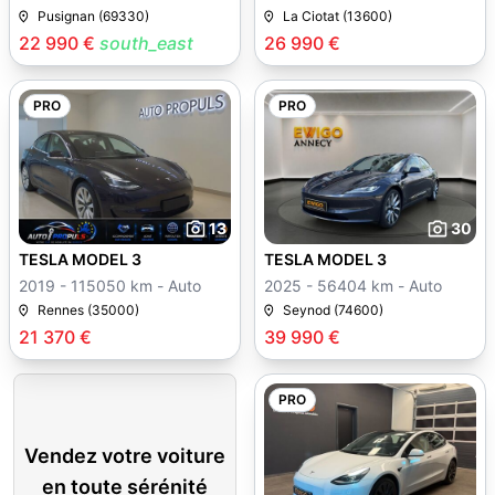
Pusignan (69330)
La Ciotat (13600)
22 990 €
south_east
26 990 €
PRO
PRO
13
30
TESLA MODEL 3
TESLA MODEL 3
2019 - 115050 km - Auto
2025 - 56404 km - Auto
Rennes (35000)
Seynod (74600)
21 370 €
39 990 €
PRO
Vendez votre voiture
en toute sérénité