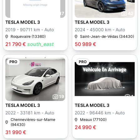
17
42
TESLA MODEL 3
TESLA MODEL 3
2019 - 90711 km - Auto
2024 - 45000 km - Auto
Roquevaire (13360)
Saint-Jean-de-Védas (34430)
21 790 €
south_east
50 989 €
PRO
PRO
19
1
TESLA MODEL 3
TESLA MODEL 3
2022 - 33181 km - Auto
2022 - 96446 km - Auto
Chennevières-sur-Marne
Meaux (77100)
(94430)
24 990 €
31 990 €