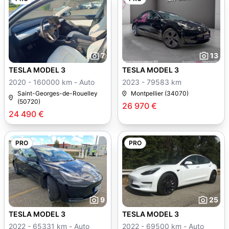
7
13
TESLA MODEL 3
TESLA MODEL 3
2020 - 160000 km - Auto
2023 - 79583 km
Saint-Georges-de-Rouelley
Montpellier (34070)
(50720)
26 970 €
24 490 €
PRO
PRO
9
25
TESLA MODEL 3
TESLA MODEL 3
2022 - 65331 km - Auto
2022 - 69500 km - Auto