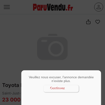
Veuillez nous excuser, l'annonce demandée
n'existe plus.
Toyota Land Cruiser 173 D-4D GX
Continuez
Saint-Just-Saint-Rambert (42170)
23 000 €