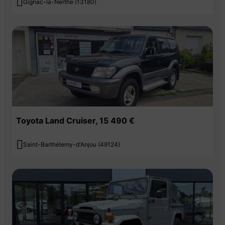

Gignac-la-Nerthe (13180)
Toyota Land Cruiser, 15 490 €

Saint-Barthélemy-d'Anjou (49124)