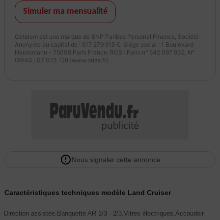
Simuler ma mensualité
Cetelem est une marque de BNP Paribas Personal Finance, Société
Anonyme au capital de : 617 279 915 €. Siège social : 1 Boulevard
Haussmann - 75009 Paris France. RCS : Paris n° 542 097 902. N°
ORIAS : 07 023 128 (www.orias.fr).
Nous signaler cette annonce
Caractéristiques techniques modèle Land Cruiser
- Direction assistée,Banquette AR 1/3 - 2/3,Vitres électriques,Accoudoir