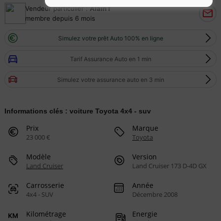
Vendeur particulier :
Alain f
membre depuis 6 mois
Simulez votre prêt Auto 100% en ligne
Tarif Assurance Auto en 1 min
Simulez votre assurance auto en 3 min
Informations clés : voiture Toyota 4x4 - suv
Prix
Marque
23 000 €
Toyota
Modèle
Version
Land Cruiser
Land Cruiser 173 D-4D GX
Carrosserie
Année
4x4 - SUV
Décembre 2008
Kilométrage
Energie