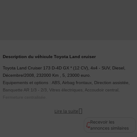
Description du véhicule Toyota Land cruiser
Toyota Land Cruiser 173 D-4D GX * (12 CV), 4x4 - SUV, Diesel,
Décembre/2008, 232000 Km , 5, 23000 euro.
Equipements et options : ABS, Airbag frontaux, Direction assistée,
Banquette AR 1/3 - 2/3, Vitres électriques, Accoudoir central,
Fermeture centralisée.
Couleur
Puissance réelle

Lire la suite
Gris foncé
173
Recevoir les
annonces similaires