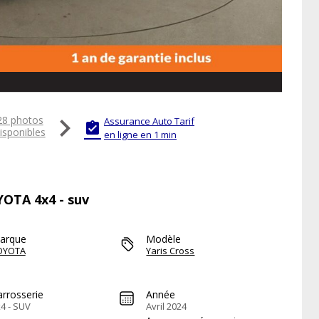

28 photos
Assurance Auto Tarif

isponibles
en ligne en 1 min
YOTA 4x4 - suv
arque
Modèle
OYOTA
Yaris Cross
arrosserie
Année
4 - SUV
Avril 2024