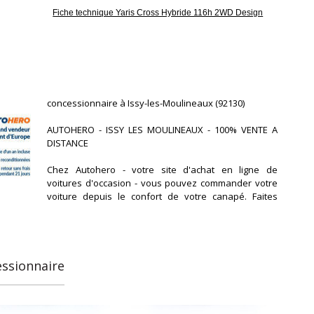
Fiche technique Yaris Cross Hybride 116h 2WD Design
in,
concessionnaire à Issy-les-Moulineaux (92130)
AUTOHERO - ISSY LES MOULINEAUX - 100% VENTE A
DISTANCE
Chez Autohero - votre site d'achat en ligne de
voitures d'occasion - vous pouvez commander votre
voiture depuis le confort de votre canapé. Faites
votre choix parmi notre vaste sélection de toutes les
marques et de tous les modèles. Chaque voiture est
soumise à un contrôle de qualité et livrée avec une
garantie d'un an. Vous avez trouvé la voiture de vos
rêves ? Payer avec un chèque certifié le jour de la
essionnaire
livraison de votre voiture ou financez l'achat de votre
voiture et payez mensuellement - c'est vous qui
décidez ! Nous vous livrons votre voiture,