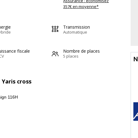
Assurance : économisez
357€ en moyenne*
nergie
Transmission
ybride
Automatique
issance fiscale
Nombre de places
CV
5 places
N
 Yaris cross
sign 116H