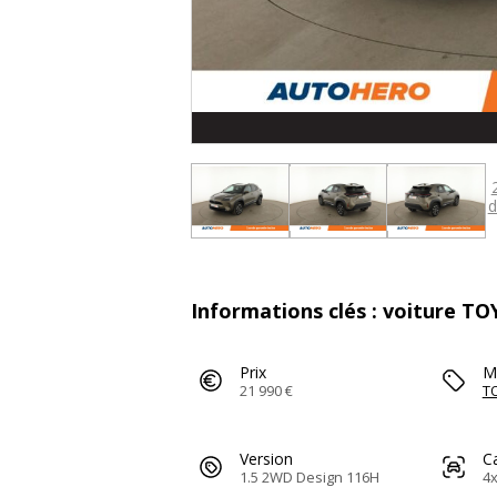
d
Informations clés : voiture TO
Prix
M
21 990 €
T
Version
C
1.5 2WD Design 116H
4x