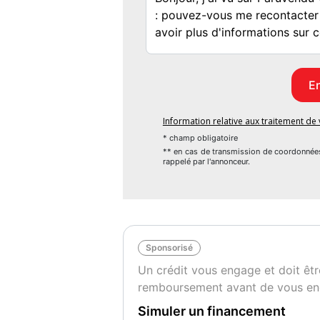
- Airbag conducteur et passager,
- Protection de seuil de chargement (Alumi
- Télécommande pour le verrouillage centra
- Rétroviseur ext à réglages électriques,
- dégivrant et rabattable,
- Verrouillage centralisé avec Keyless Go e
- Système d'assistance de conduite: assista
Information relative aux traitement d
- Airbag lat AV,
* champ obligatoire
- Kit de réparation des pneumatiques,
** en cas de transmission de coordonnée
rappelé par l'annonceur.
- Essuie-vitres avec Commande temporisée
- projecteur LED,
- Assistant de freinage,
- Peinture métallisée,
- GPS intégré,
Sponsorisé
- plancher de coffre réglage 2 positions,
Un crédit vous engage et doit êtr
- Système de service : MyT-Connected Serv
remboursement avant de vous en
- Mode de transmission roues AV motrices,
- Système d'aide à la conduite : capteur d
Simuler un financement