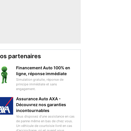
os partenaires
Financement Auto 100% en
ligne, réponse immédiate
Simulation gratuite, réponse de
principe immédiate et sans
engagement.
Assurance Auto AXA -
Découvrez nos garanties
incontournables
Vous disposez d'une assistance en cas
de panne même en bas de chez vous.
Un véhicule de courtoisie livré en cas
d'accrochage, où et quand vous