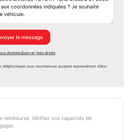
nium),
lisé3,
t Clé de secours,
nt maintien de trajectoire (LDA),
e vos données
Exercer mes droits
s téléphoniques vous reconnaissez accepter expressément d'être
,
e remboursé. Vérifiez vos capacités de
ices,
gager.
e détection de somnolence,