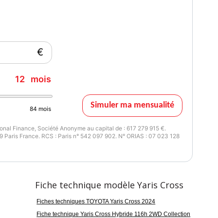
€
12
mois
rtissement de collision avant avec reconnaissance des piétons
Simuler ma mensualité
84
mois
e adaptatif,
nal Finance, Société Anonyme au capital de : 617 279 915 €.
 Paris France. RCS : Paris n° 542 097 902. N° ORIAS : 07 023 128
ltidrive,
ivrant,
Fiche technique modèle Yaris Cross
Fiches techniques TOYOTA Yaris Cross 2024
Fiche technique Yaris Cross Hybride 116h 2WD Collection