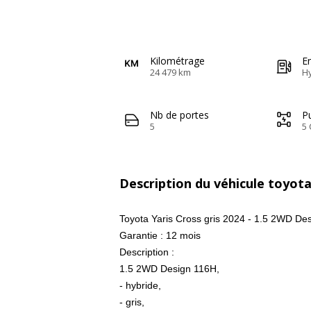
Kilométrage
E
24 479 km
H
Nb de portes
Pu
5
5 
Description du véhicule toyota
Toyota Yaris Cross gris 2024 - 1.5 2WD De
Garantie : 12 mois
Description :
1.5 2WD Design 116H,
- hybride,
- gris,