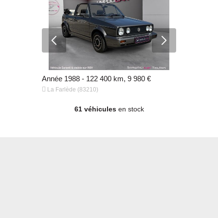
980 €
Année 1988 - 122 400 km, 9 980 €
Année 2023


La Farlède (83210)
La Farlède 
61 véhicules
en stock
80 €