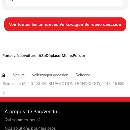
Voir toutes les annonces Volkswagen Scirocco occasion
Pensez à covoiturer #SeDéplacerMoinsPolluer
Voiture
Volkswagen occasion
Scirocco
Scirocco II (2) 2.0 TSI 180 BLUEMOTION TECHNOLOGY, 2015, 15 980
€
A propos de ParuVendu
Qui sommes-nous?
Nos solutions pour les pros