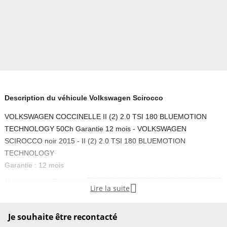
Description du véhicule Volkswagen Scirocco
VOLKSWAGEN COCCINELLE II (2) 2.0 TSI 180 BLUEMOTION
TECHNOLOGY 50Ch Garantie 12 mois - VOLKSWAGEN
SCIROCCO noir 2015 - II (2) 2.0 TSI 180 BLUEMOTION
TECHNOLOGY
Garantie : 12 mois
-----------------------------------------------------
Nous sommes Simplicicar

Lire la suite
Le 1er réseau de vente de véhicules neufs et d’occasion en dépôt-
vente, présent partout en France, DOM-TOM et Belgique.
Je souhaite être recontacté
Simplicicar
La Farlède
vous présente cette
VOLKSWAGEN