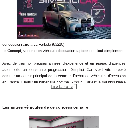
concessionnaire à La Farlède (83210)
Le Concept, vendre son véhicule d'occasion rapidement, tout simplement.
Avec de très nombreuses années d’expérience et un réseau d’agences
automobile en constante progression, Simplici Car s’est vite imposé
comme un acteur principal de la vente et l’achat de véhicules d’occasion
en France. Choisir un partenaire comme Simplici Car est la solution idéale

Lire la suite
pour se retirer des tracas possibles lors de la vente de son véhicule
d’occasion. Avec ses différentes solutions pour vous accompagner du
début à la fin du processus, Simplici Car sera votre partenaire confiance
Les autres véhicules de ce concessionnaire
de cette aventure qui mènera au suc