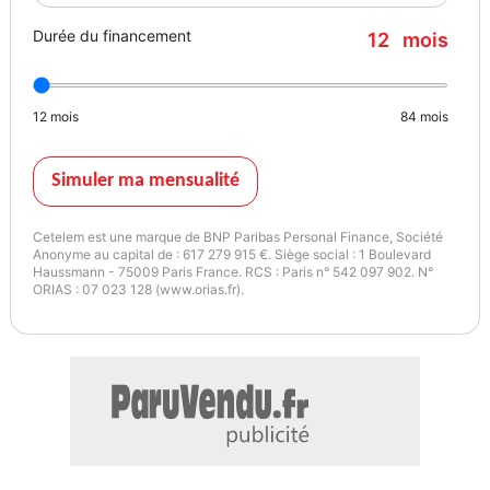
Couleur
Puissance réelle
Durée du financement
12
mois
noir
50
12
mois
84
mois
Garantie mécanique
12 mois
Simuler ma mensualité
Cetelem est une marque de BNP Paribas Personal Finance, Société
Anonyme au capital de : 617 279 915 €. Siège social : 1 Boulevard
Haussmann - 75009 Paris France. RCS : Paris n° 542 097 902. N°
ORIAS : 07 023 128 (www.orias.fr).