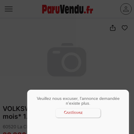
Veuillez nous excuser, l'annonce demandée
n'existe plus.
VOLKSWAGEN TIGUAN *Garantie 24
Continuez
mois* 1.5 TSI 150 DSG7 Carat
60520 La Chapelle-en-Serval