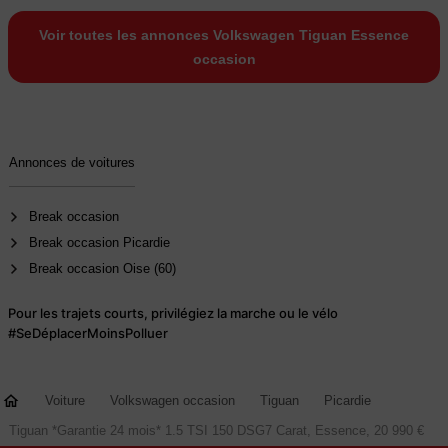
Voir toutes les annonces Volkswagen Tiguan Essence
occasion
Annonces de voitures
Break occasion
Break occasion Picardie
Break occasion Oise (60)
Pour les trajets courts, privilégiez la marche ou le vélo
#SeDéplacerMoinsPolluer
Voiture
Volkswagen occasion
Tiguan
Picardie
Tiguan *Garantie 24 mois* 1.5 TSI 150 DSG7 Carat, Essence, 20 990 €