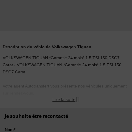
Description du véhicule Volkswagen Tiguan
VOLKSWAGEN TIGUAN *Garantie 24 mois* 1.5 TSI 150 DSG7
Carat - VOLKSWAGEN TIGUAN *Garantie 24 mois* 1.5 TSI 150
DSG7 Carat
Votre agent Autotransfert vous présente nos véhicules uniquement
sur rendez-vous.

Lire la suite
NOS SERVICES
Je souhaite être recontacté
- TOUT NOS VÉHICULES SONT VENDUS AVEC GARANTIE
ASSIMILÉE CONSTRUCTEUR, ET VALABLE DANS TOUTE
Nom*