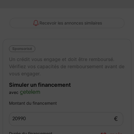
- Gestion admnistrative
- Paiement sécurisé
- Protection juridique
Recevoir les annonces similaires
Des erreurs peuvent se glisser dans nos annonces
Sponsorisé
Un crédit vous engage et doit être remboursé.
Options :
Vérifiez vos capacités de remboursement avant de
Roue de secours à encombrement réduit, plancher de coffre
vous engager.
modulable, outillage de bord et cric
Simuler un financement
Couleur
Puissance réelle
avec
NOIR
150
Montant du financement
€
Durée du financement