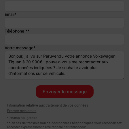
L'UNION EUROPÉENNE
Email*
- FINANCEMENT
Téléphone **
- GARANTIE JUSQU'A 60 MOIS
- VISITE VIRTUELLE
Votre message*
- LIVRAISON DANS TOUTE LA FRANCE
- VIDÉO VISIBLE SUR NOTRE SITE WEB AUTOTRANSFERT
- RAPPORT D'INSPECTION ET CARNET D'ENTRETIEN SUR
NOTRE SITE WEB
Information relative aux traitement de vos données
Exercer mes droits
Prix hors frais de mise à la route (294 euros ttc) incluant :
* champ obligatoire
** en cas de transmission de coordonnées téléphoniques vous reconnaissez
accepter expressément d’être rappelé par l’annonceur.
- Garantie 6 mois EU