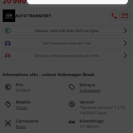
20 990 €
AUTO TRANSFERT
Simulez votre prêt Auto 100% en ligne
Tarif Assurance Auto en 1 min
Simulez votre assurance auto en 3 min
Informations clés : voiture Volkswagen Break
Prix
Marque
20 990 €
Volkswagen
Modèle
Version
Tiguan
*Garantie 24 mois* 1.5 TSI
150 DSG7 Carat
Carrosserie
Kilométrage
Break
111 000 km