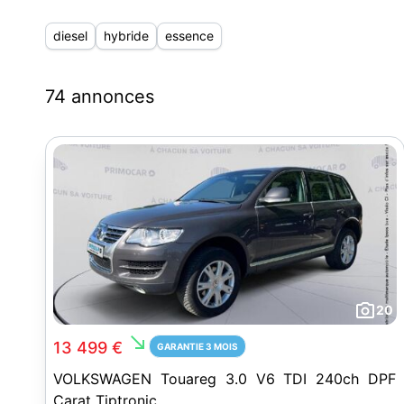
diesel
hybride
essence
74 annonces
20
south_east
13 499 €
GARANTIE 3 MOIS
VOLKSWAGEN Touareg 3.0 V6 TDI 240ch DPF
Carat Tiptronic