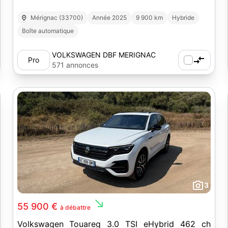
Mérignac (33700)
Année 2025
9 900 km
Hybride
Boîte automatique
VOLKSWAGEN DBF MERIGNAC
Pro
571 annonces
3
south_east
55 900 €
à débattre
Volkswagen Touareg 3.0 TSI eHybrid 462 ch