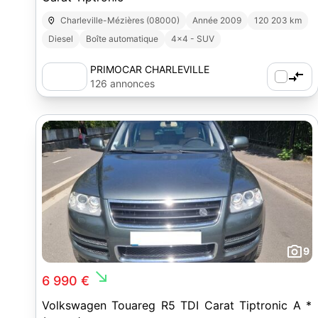
Charleville-Mézières (08000)
Année 2009
120 203 km
Diesel
Boîte automatique
4x4 - SUV
PRIMOCAR CHARLEVILLE
126 annonces
9
south_east
6 990 €
Volkswagen Touareg R5 TDI Carat Tiptronic A *