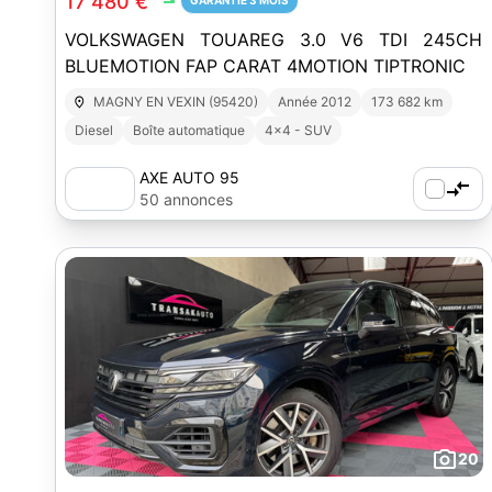
17 480 €
GARANTIE 3 MOIS
VOLKSWAGEN TOUAREG 3.0 V6 TDI 245CH
BLUEMOTION FAP CARAT 4MOTION TIPTRONIC
MAGNY EN VEXIN (95420)
Année 2012
173 682 km
Diesel
Boîte automatique
4x4 - SUV
AXE AUTO 95
50 annonces
20