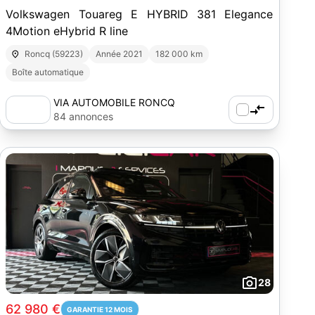
Volkswagen Touareg E HYBRID 381 Elegance
4Motion eHybrid R line
Roncq (59223)
Année 2021
182 000 km
Boîte automatique
VIA AUTOMOBILE RONCQ
84 annonces
28
62 980 €
GARANTIE 12 MOIS