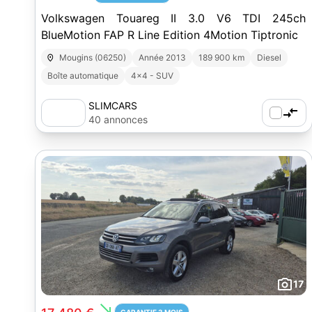
Volkswagen Touareg II 3.0 V6 TDI 245ch
BlueMotion FAP R Line Edition 4Motion Tiptronic
Mougins (06250)
Année 2013
189 900 km
Diesel
Boîte automatique
4x4 - SUV
SLIMCARS
40 annonces
17
south_east