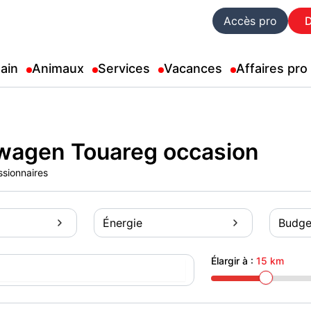
Accès pro
ain
Animaux
Services
Vacances
Affaires pro
wagen Touareg occasion
ssionnaires
Énergie
Budge
Élargir à :
15 km