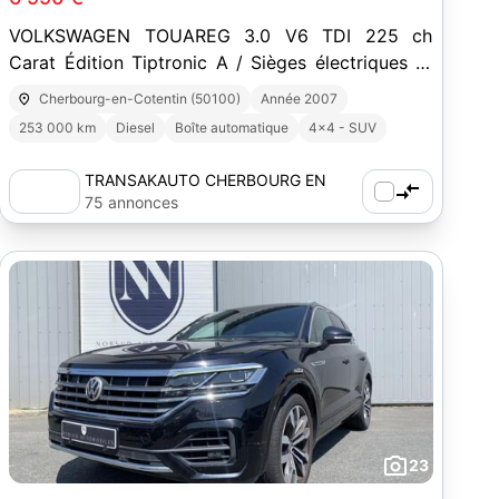
VOLKSWAGEN TOUAREG 3.0 V6 TDI 225 ch
Carat Édition Tiptronic A / Sièges électriques et
chauffants / Attelage amovible
Cherbourg-en-Cotentin (50100)
Année 2007
253 000 km
Diesel
Boîte automatique
4x4 - SUV
TRANSAKAUTO CHERBOURG EN
COTENTIN
75 annonces
23