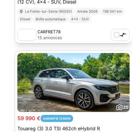
(12 CV), 4x4 - SUV, Diesel
La Frette-sur-Seine (95530)
Année 2006
198 541 km
Diesel
Boîte automatique
4x4 - SUV
CARFRET78
15 annonces
20
59 990 €
GARANTIE 12 MOIS
Touareg (3) 3.0 TSI 462ch eHybrid R