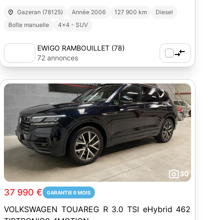
CLIM AUTO/RADAR AV-AR/ SIEGE CHAUF
Gazeran (78125)
Année 2006
127 900 km
Diesel
Boîte manuelle
4x4 - SUV
EWIGO RAMBOUILLET (78)
72 annonces
30
37 990 €
GARANTIE 6 MOIS
VOLKSWAGEN TOUAREG R 3.0 TSI eHybrid 462