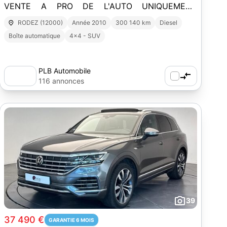
VENTE A PRO DE L'AUTO UNIQUEMENT
PROBLEME D'INJECTION
RODEZ (12000)
Année 2010
300 140 km
Diesel
Boîte automatique
4x4 - SUV
PLB Automobile
116 annonces
39
37 490 €
GARANTIE 6 MOIS