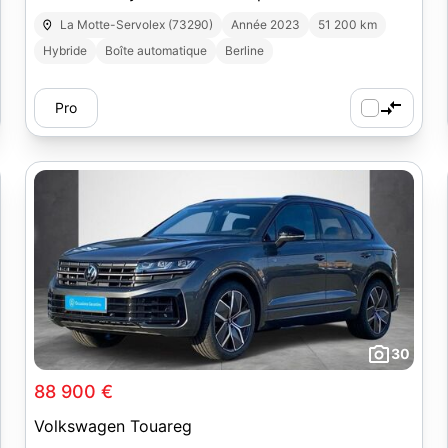
Elegance
La Motte-Servolex (73290)
Année 2023
51 200 km
Hybride
Boîte automatique
Berline
Pro
30
88 900 €
Volkswagen Touareg