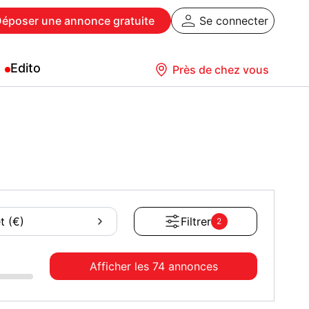
Déposer
une annonce gratuite
Se connecter
Edito
Près de chez vous
t (€)
Filtrer
2
Afficher les
74 annonces