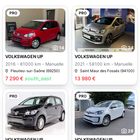
PRO
PRO
14
24
VOLKSWAGEN UP
VOLKSWAGEN UP
2016 - 81000 km - Manuelle
2021 - 58100 km - Manuelle
Fleurieu-sur-Saône (69250)
Saint Maur des Fossés (94100)
7 290 €
south_east
13 980 €
PRO
PRO
15
28
VOLKSWAGEN UP
VOLKSWAGEN UP