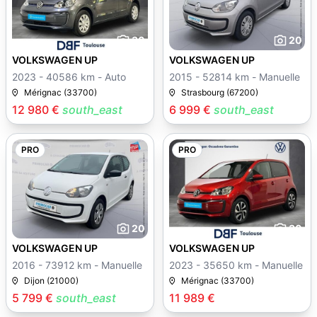
30
20
VOLKSWAGEN UP
VOLKSWAGEN UP
2023 - 40586 km - Auto
2015 - 52814 km - Manuelle
Mérignac (33700)
Strasbourg (67200)
12 980 €
south_east
6 999 €
south_east
PRO
PRO
20
30
VOLKSWAGEN UP
VOLKSWAGEN UP
2016 - 73912 km - Manuelle
2023 - 35650 km - Manuelle
Dijon (21000)
Mérignac (33700)
5 799 €
south_east
11 989 €