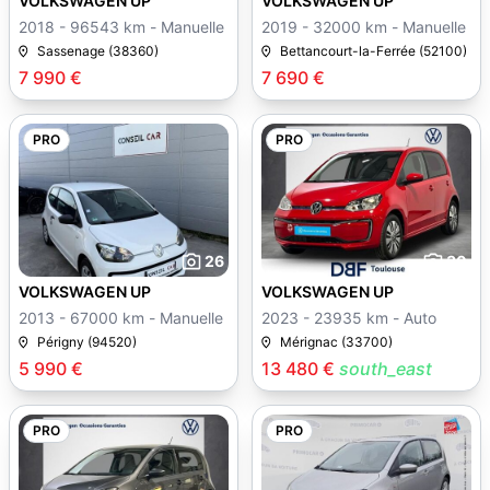
VOLKSWAGEN UP
VOLKSWAGEN UP
2018 - 96543 km - Manuelle
2019 - 32000 km - Manuelle
Sassenage (38360)
Bettancourt-la-Ferrée (52100)
7 990 €
7 690 €
PRO
PRO
26
30
VOLKSWAGEN UP
VOLKSWAGEN UP
2013 - 67000 km - Manuelle
2023 - 23935 km - Auto
Périgny (94520)
Mérignac (33700)
5 990 €
13 480 €
south_east
PRO
PRO