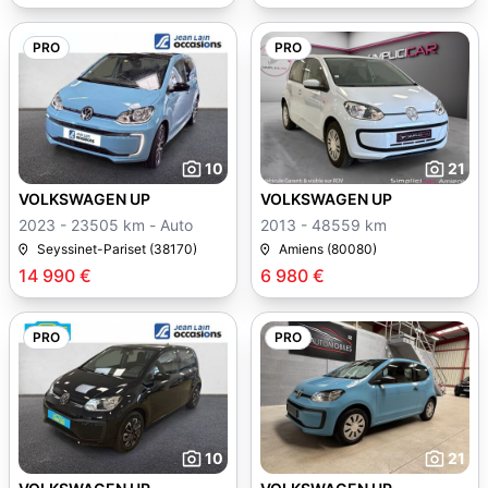
PRO
PRO
10
21
VOLKSWAGEN UP
VOLKSWAGEN UP
2023 - 23505 km - Auto
2013 - 48559 km
Seyssinet-Pariset (38170)
Amiens (80080)
14 990 €
6 980 €
PRO
PRO
10
21