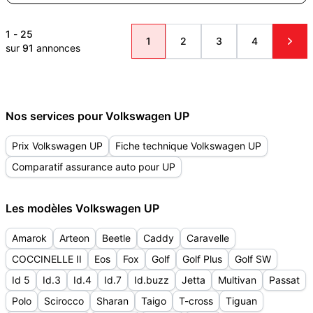
1
-
25
1
2
3
4
sur
91
annonces
Nos services pour Volkswagen UP
Prix Volkswagen UP
Fiche technique Volkswagen UP
Comparatif assurance auto pour UP
Les modèles Volkswagen UP
Amarok
Arteon
Beetle
Caddy
Caravelle
COCCINELLE II
Eos
Fox
Golf
Golf Plus
Golf SW
Id 5
Id.3
Id.4
Id.7
Id.buzz
Jetta
Multivan
Passat
Polo
Scirocco
Sharan
Taigo
T-cross
Tiguan