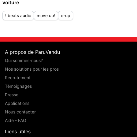
voiture
! beats audio
move up!
e-up
A propos de ParuVendu
Qui sommes-nous?
Nos solutions pour les pros
Recrutement
Témoignages
Presse
Applications
Nous contacter
Aide - FAQ
Liens utiles