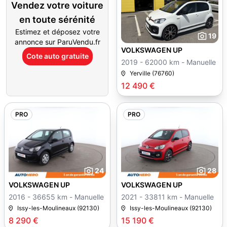
Vendez votre voiture
en toute sérénité
Estimez et déposez votre
19
annonce sur ParuVendu.fr
VOLKSWAGEN UP
Cote auto gratuite
2019 - 62000 km - Manuelle
Yerville (76760)
12 490 €
PRO
PRO
24
28
VOLKSWAGEN UP
VOLKSWAGEN UP
2016 - 36655 km - Manuelle
2021 - 33811 km - Manuelle
Issy-les-Moulineaux (92130)
Issy-les-Moulineaux (92130)
8 290 €
15 190 €