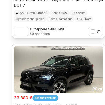
DCT 7
SAINT-AVIT (40090)
Année 2022
82 679 km
Hybride rechargeable
Boîte automatique
4x4 - SUV
autosphere SAINT-AVIT
59 annonces
20
36 880 €
GARANTIE 12 MOIS