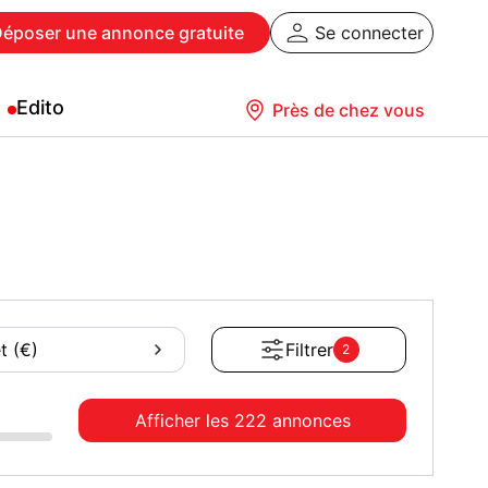
Déposer
une annonce gratuite
Se connecter
Edito
Près de chez vous
t (€)
Filtrer
2
Afficher les
222 annonces