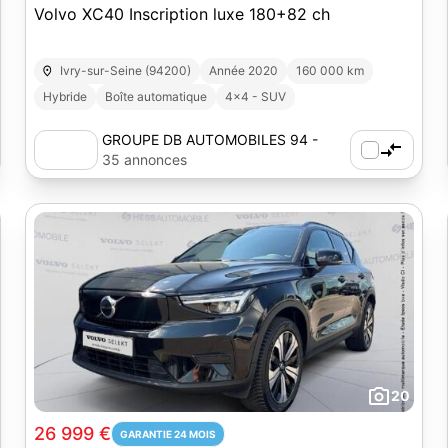
Volvo XC40 Inscription luxe 180+82 ch
Ivry-sur-Seine (94200)
Année 2020
160 000 km
Hybride
Boîte automatique
4x4 - SUV
GROUPE DB AUTOMOBILES 94 -
VESTA AUTOS
35 annonces
20
26 999 €
GARANTIE 24 MOIS