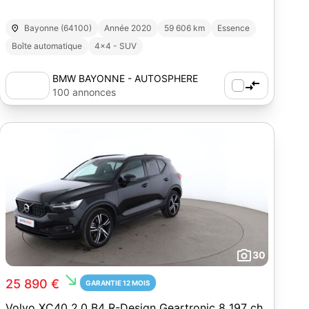
Bayonne (64100)
Année 2020
59 606 km
Essence
Boîte automatique
4x4 - SUV
BMW BAYONNE - AUTOSPHERE
100 annonces
30
south_east
25 890 €
GARANTIE 12 MOIS
Volvo XC40 2.0 B4 R-Design Geartronic 8 197 ch