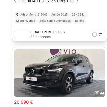
VOLVO XC40 B3 163ch Ultra DCT 7
Athis-Mons (91200)
Année 2025
26 439 km
Micro Hybride
Boîte semi automatique
Berline
BIDAUD PERE ET FILS
83 annonces
44
20 990 €