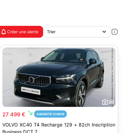
Créer une alerte
20
south_east
27 499 €
GARANTIE 12 MOIS
VOLVO XC40 T4 Recharge 129 + 82ch Inscription
Business DCT 7