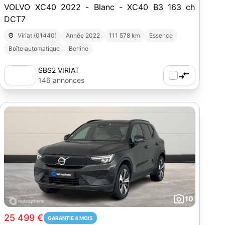
VOLVO XC40 2022 - Blanc - XC40 B3 163 ch
DCT7
Viriat (01440)
Année 2022
111 578 km
Essence
Boîte automatique
Berline
SBS2 VIRIAT
146 annonces
10
25 499 €
GARANTIE 4 MOIS