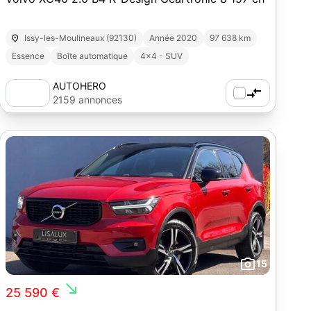
Issy-les-Moulineaux (92130)
Année 2020
97 638 km
Essence
Boîte automatique
4x4 - SUV
AUTOHERO
2159 annonces
15
south_east
25 590 €