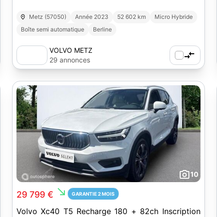
Metz (57050)
Année 2023
52 602 km
Micro Hybride
Boîte semi automatique
Berline
VOLVO METZ
29 annonces
10
south_east
29 799 €
GARANTIE 2 MOIS
Volvo Xc40 T5 Recharge 180 + 82ch Inscription