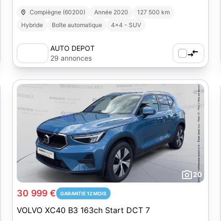
Compiègne (60200)
Année 2020
127 500 km
Hybride
Boîte automatique
4x4 - SUV
AUTO DEPOT
29 annonces
20
30 999 €
GARANTIE 12 MOIS
VOLVO XC40 B3 163ch Start DCT 7