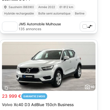
Sausheim (68390)
Année 2022
61 812 km
Hybride rechargeable
Boîte semi automatique
Berline
JMS Automobile Mulhouse
135 annonces
10
23 999 €
GARANTIE 2 MOIS
Volvo Xc40 D3 AdBlue 150ch Business