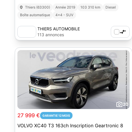
Thiers (63300)
Année 2019
103 310 km
Diesel
Boîte automatique
4x4 - SUV
THIERS AUTOMOBILE
113 annonces
20
27 999 €
GARANTIE 12 MOIS
VOLVO XC40 T3 163ch Inscription Geartronic 8