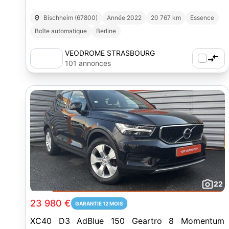
Bischheim (67800)
Année 2022
20 767 km
Essence
Boîte automatique
Berline
VEODROME STRASBOURG
101 annonces
22
23 980 €
GARANTIE 12 MOIS
XC40 D3 AdBlue 150 Geartro 8 Momentum