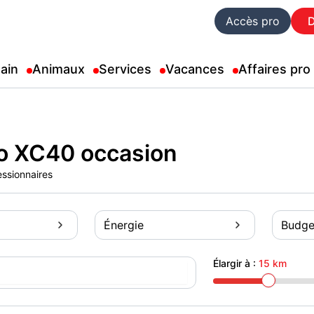
Accès pro
ain
Animaux
Services
Vacances
Affaires pro
o XC40 occasion
essionnaires
Énergie
Budge
Élargir à :
15 km