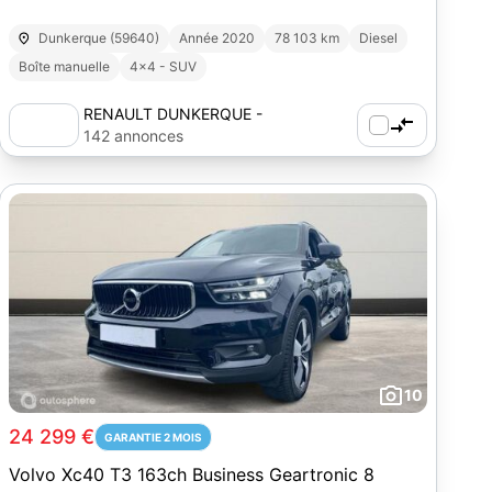
Dunkerque (59640)
Année 2020
78 103 km
Diesel
Boîte manuelle
4x4 - SUV
RENAULT DUNKERQUE -
AUTOSPHERE
142 annonces
10
24 299 €
GARANTIE 2 MOIS
Volvo Xc40 T3 163ch Business Geartronic 8