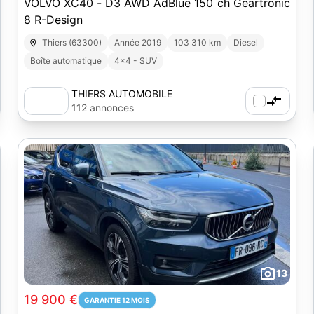
VOLVO XC40 - D3 AWD AdBlue 150 ch Geartronic
8 R-Design
Thiers (63300)
Année 2019
103 310 km
Diesel
Boîte automatique
4x4 - SUV
THIERS AUTOMOBILE
112 annonces
13
19 900 €
GARANTIE 12 MOIS