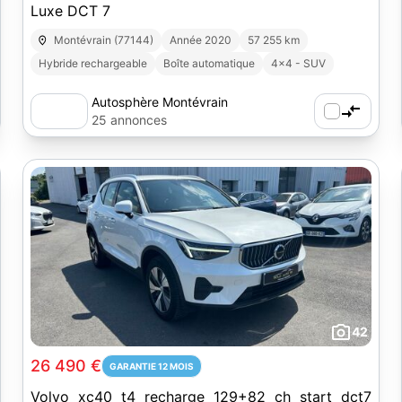
Luxe DCT 7
Montévrain (77144)
Année 2020
57 255 km
Hybride rechargeable
Boîte automatique
4x4 - SUV
Autosphère Montévrain
25 annonces
42
26 490 €
GARANTIE 12 MOIS
Volvo xc40 t4 recharge 129+82 ch start dct7