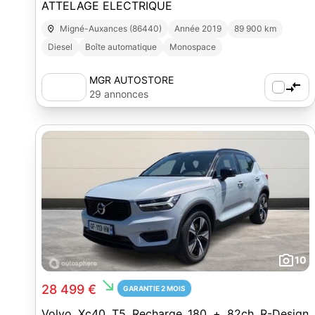
ATTELAGE ELECTRIQUE
Migné-Auxances (86440)
Année 2019
89 900 km
Diesel
Boîte automatique
Monospace
MGR AUTOSTORE
29 annonces
10
south_east
28 499 €
GARANTIE 2 MOIS
Volvo Xc40 T5 Recharge 180 + 82ch R-Design