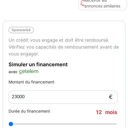
Recevoir les
annonces similaires
Couleur
Puissance réelle
Brun
303
Sponsorisé
Vignette Crit’Air
Autres informations
1
23678
Un crédit vous engage et doit être remboursé.
Vérifiez vos capacités de remboursement avant de
vous engager.
Simuler un financement
avec
Montant du financement
€
Durée du financement
12
mois