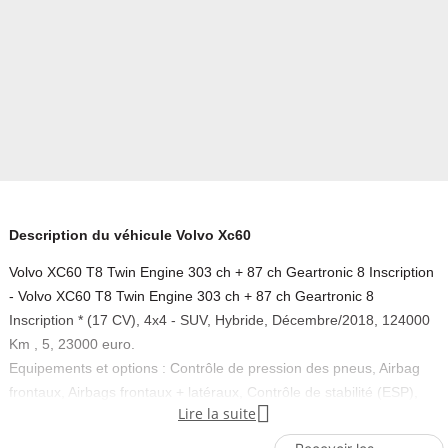
Description du véhicule Volvo Xc60
Volvo XC60 T8 Twin Engine 303 ch + 87 ch Geartronic 8 Inscription
- Volvo XC60 T8 Twin Engine 303 ch + 87 ch Geartronic 8
Inscription * (17 CV), 4x4 - SUV, Hybride, Décembre/2018, 124000
Km , 5, 23000 euro.
Equipements et options : Contrôle de pression des pneus, Airbag
frontaux, Airbags frontaux + latéraux, Contrôle de stabilité (ESP),

Lire la suite
Rétroviseurs électriques, Intérieur cuir, Vitres électriques,
Ordinateur de bord, Fermeture centralisée.