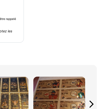
être rappelé
ptez les
arrow_forward_ios