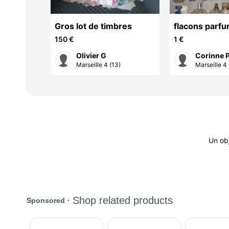
Gros lot de timbres
flacons parfu
150 €
1 €
Olivier G
Corinne 
3)
Marseille 4 (13)
Marseille 4 
Un ob