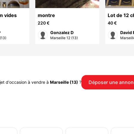
m vides
montre
Lot de 12 c
du manga S
220 €
40 €
P
Gonzalez D
David 
(13)
Marseille 12 (13)
Marseill
Déposer une annon
jet d'occasion à vendre à
Marseille (13)
?