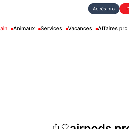
Accès pro
ain
Animaux
Services
Vacances
Affaires pro
airpods pr