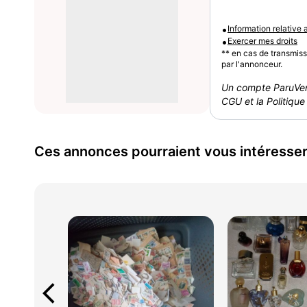
•
Information relative
•
Exercer mes droits
** en cas de transmis
par l'annonceur.
Un compte ParuVen
CGU et la Politique 
Ces annonces pourraient vous intéresse
arrow_back_ios