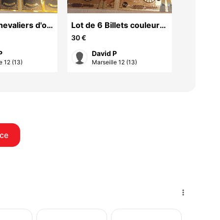
hevaliers d'or,
Lot de 6 Billets couleur
parfum
aint Seiya
or, de Goldorak
30 €
35 €
P
David P
cuc
e 12 (13)
Marseille 12 (13)
Marse
ce