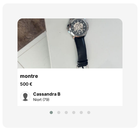
Col
650
leu
montre
500 €
Cassandra B
Niort (79)