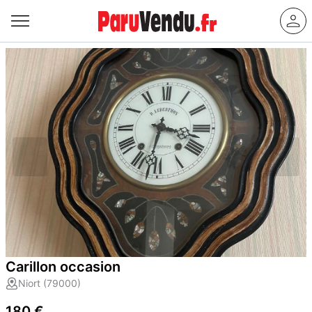
Carillon occasion
Niort (79000)
180 €