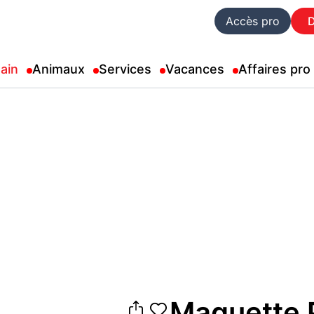
Accès pro
ain
Animaux
Services
Vacances
Affaires pro
Maquette P