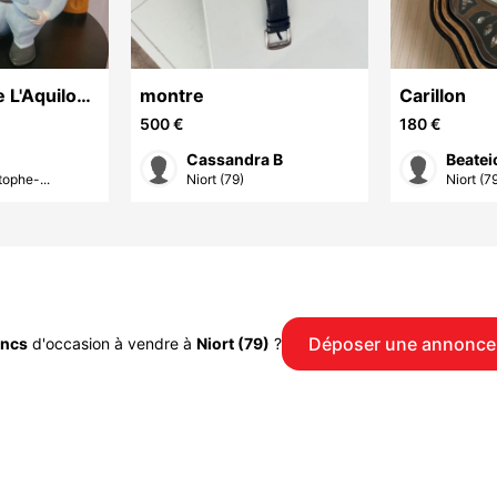
e L'Aquilone
montre
Carillon
me, Femme
500 €
180 €
Cassandra B
Beatei
tophe-...
Niort (79)
Niort (7
Déposer une annonce
ancs
d'occasion à vendre à
Niort (79)
?