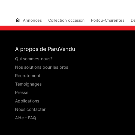
Annonces
Collection occasion
Poitou-Charentes
De
A propos de ParuVendu
Qui sommes-nous?
Nos solutions pour les pros
Recrutement
Témoignages
Presse
Applications
Nous contacter
Aide - FAQ