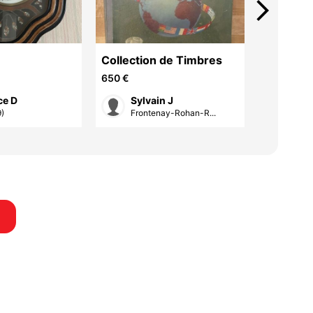
arrow_forward_ios
Collection de Timbres
Carte T
650 €
10 €
ce D
Sylvain J
Sylv
9)
Frontenay-Rohan-R...
Fron