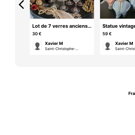
arrow_back_ios
ique
Lot de 7 verres anciens
Statue vintag
de bistrot ? Esprit
Italie ? Hom
30 €
59 €
Brocante Chic
et Enfant ?
Xavier M
Xavier M
an-R...
Saint-Christophe-...
Saint-Chris
Fr