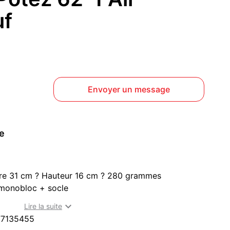
uf
Envoyer un message
ce
re 31 cm ? Hauteur 16 cm ? 280 grammes
 monobloc + socle
 pour les protéger pendant le transport

Lire la suite
ec mousse de protection
77135455