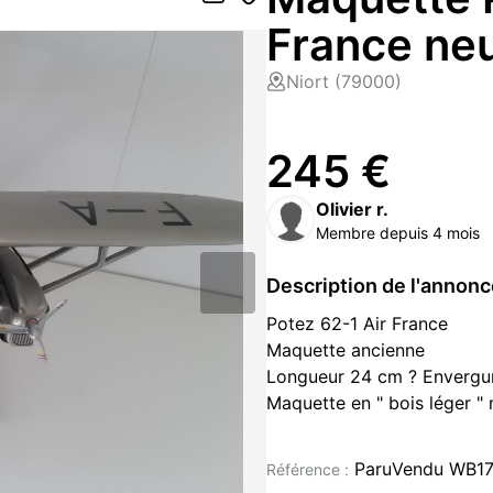
France ne
Niort (79000)
245 €
Olivier r.
Membre depuis 4 mois
Description de l'annon
Potez 62-1 Air France
Maquette ancienne
Longueur 24 cm ? Envergu
Maquette en " bois léger "
Les hélices sont amovibles
Dans sa boite d'origine av
ParuVendu WB1
Référence :