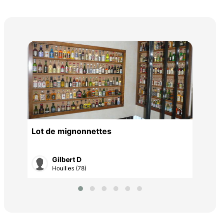
une
typ
100
Lot de mignonnettes
Gilbert D
Houilles (78)