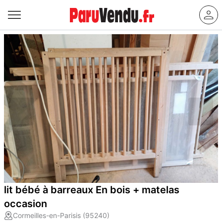
lit bébé à barreaux En bois + matelas
occasion
Cormeilles-en-Parisis (95240)