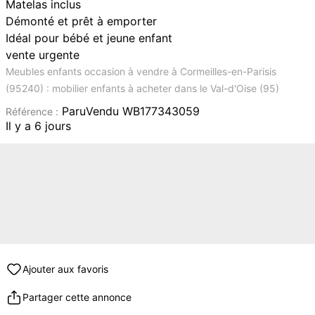
Matelas inclus
Démonté et prêt à emporter
Idéal pour bébé et jeune enfant
vente urgente
Meubles enfants occasion à vendre à Cormeilles-en-Parisis
(95240) : mobilier enfants à acheter dans le Val-d'Oise (95)
ParuVendu WB177343059
Référence :
Il y a 6 jours
Ajouter aux favoris
Partager cette annonce