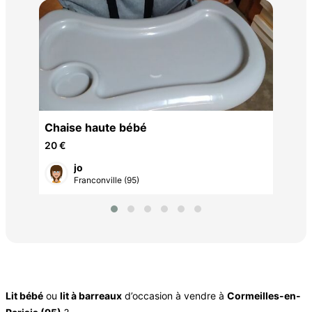
ME
80 
 ?
Chaise haute bébé
20 €
jo
Franconville (95)
Lit bébé
ou
lit à barreaux
d’occasion à vendre à
Cormeilles-en-