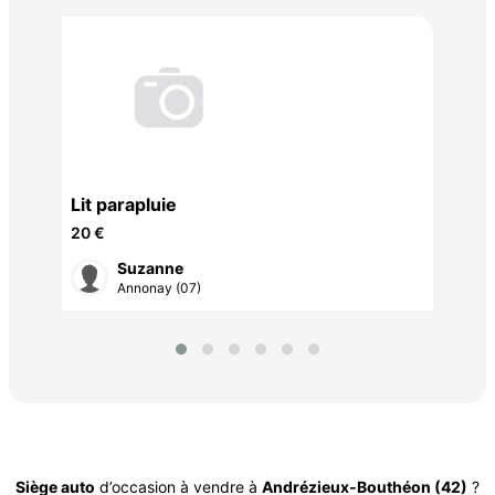
4 S
30 
Lit parapluie
20 €
Suzanne
Annonay (07)
Siège auto
d’occasion à vendre à
Andrézieux-Bouthéon (42)
?