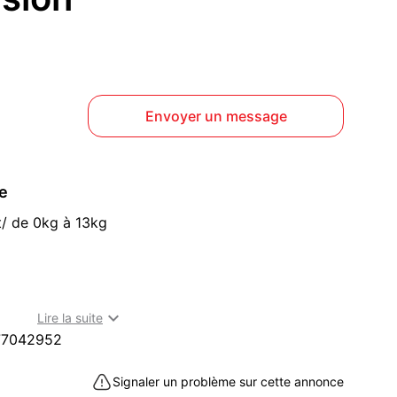
Envoyer un message
ce
t/ de 0kg à 13kg
 à Périgueux (24000)

Lire la suite
77042952
Signaler un problème sur cette annonce