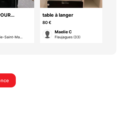
POUR
table à langer
Brassièr
T CHAT OU
80 €
9 €
TAILLE
Maelie C
lydi
e-Saint-Ma...
Flaujagues (33)
Mont
once