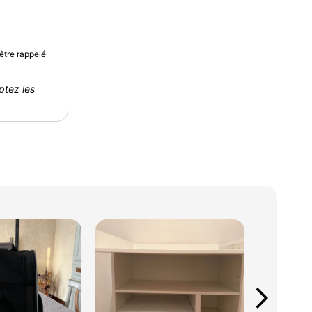
être rappelé
ptez les
arrow_forward_ios