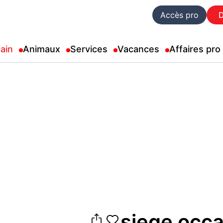
Accès pro
ain
Animaux
Services
Vacances
Affaires pro
siege occa