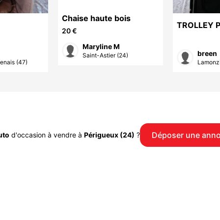
Chaise haute bois
TROLLEY 
20 €
TRANSPOR
Maryline M
CHIEN DE 
breen
Saint-Astier (24)
MOYENNE
enais (47)
Lamonzi
Déposer une ann
uto
d'occasion à vendre à
Périgueux (24)
?