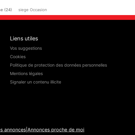
e (24)
siege Occasion
Liens utiles
Vos suggestions
Cookies
Politique de protection des données personnelles
Mentions légales
Signaler un contenu illicite
es annonces
|
Annonces proche de moi