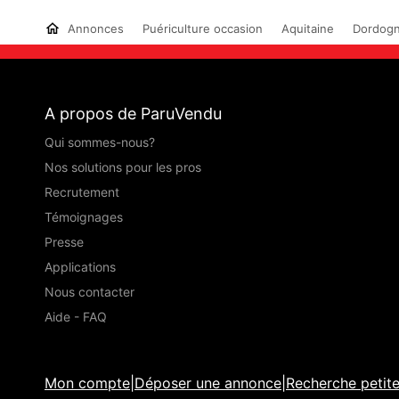
Annonces
Puériculture occasion
Aquitaine
Dordogn
A propos de ParuVendu
Qui sommes-nous?
Nos solutions pour les pros
Recrutement
Témoignages
Presse
Applications
Nous contacter
Aide - FAQ
Mon compte
|
Déposer une annonce
|
Recherche petit