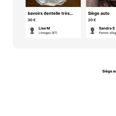
bavoirs dentelle très
Siège auto
anciens
30 €
20 €
Lise M
Sandra S
rde...
Limoges (87)
Penne-d'Ag
Siège a