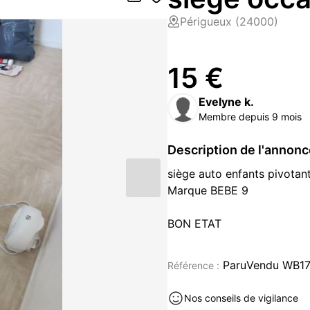
Périgueux (24000)
15 €
Evelyne k.
Membre depuis 9 mois
Description de l'annon
siège auto enfants pivotan
Marque BEBE 9
BON ETAT
Puériculture occasion à vendre
ParuVendu WB1
Référence :
Nos conseils de vigilance