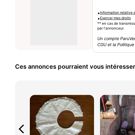
•
Information relative
•
Exercer mes droits
** en cas de transmis
par l'annonceur.
Un compte ParuVen
CGU et la Politique 
Ces annonces pourraient vous intéresse
arrow_back_ios