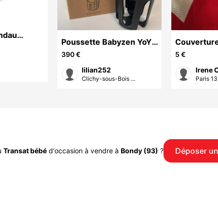
ndau
Poussette Babyzen YoYo
Couvertur
3 Stokke Noire Neuve
enfants
390 €
5 €
emballée
lilian252
Irene 
Clichy-sous-Bois ...
Paris 13
Déposer u
u
Transat bébé
d'occasion à vendre à
Bondy (93)
?