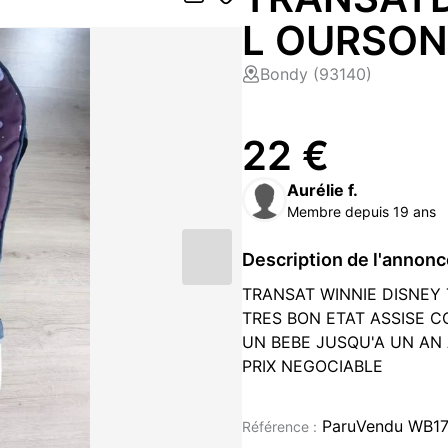
L OURSON 
Bondy (93140)
22 €
Aurélie f.
Membre depuis 19 ans
Description de l'annon
TRANSAT WINNIE DISNEY 
TRES BON ETAT ASSISE C
UN BEBE JUSQU'A UN AN 
PRIX NEGOCIABLE
Puériculture occasion à vendr
ParuVendu WB1
Référence :