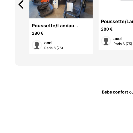
arrow_back_ios
Poussette/La
fant
Poussette/Landau
Bugaboo
280 €
Bugaboo
280 €
acel
acel
Paris 6 (75)
Paris 6 (75)
Bebe confort
o