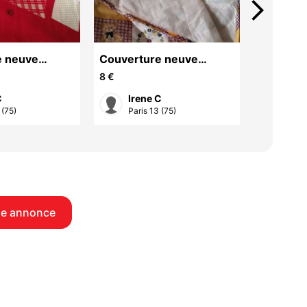
arrow_forward_ios
e neuve
Couverture neuve
Plaid pol
légère enfant
8 €
6 €
C
Irene C
Ire
 (75)
Paris 13 (75)
Paris
ne annonce