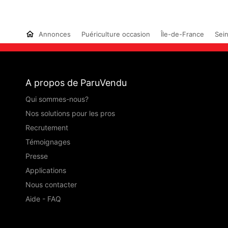
Annonces
Puériculture occasion
Île-de-France
Sein
A propos de ParuVendu
Qui sommes-nous?
Nos solutions pour les pros
Recrutement
Témoignages
Presse
Applications
Nous contacter
Aide - FAQ