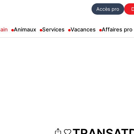
Accès pro
ain
Animaux
Services
Vacances
Affaires pro
TRANSATD