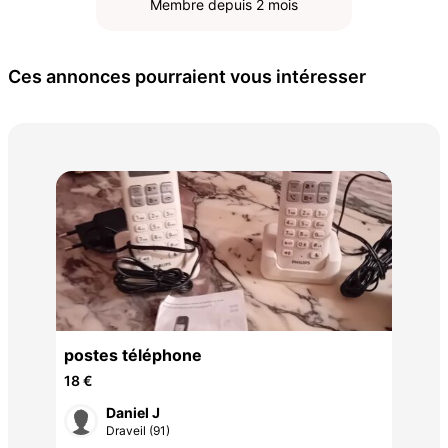
Membre depuis 2 mois
Ces annonces pourraient vous intéresser
Sam
cha
59 
état
postes téléphone
18 €
Daniel J
Draveil (91)