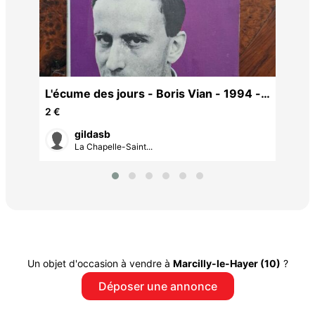
k et
L'écume des jours - Boris Vian - 1994 -
bon état
2 €
gildasb
La Chapelle-Saint...
Un objet d'occasion à vendre à
Marcilly-le-Hayer (10)
?
Déposer une annonce