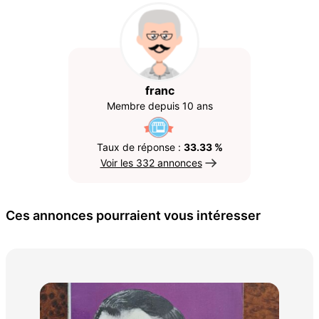
franc
Membre depuis 10 ans
Taux de réponse :
33.33 %
Voir les 332 annonces
Ces annonces pourraient vous intéresser
La 
196
2 €