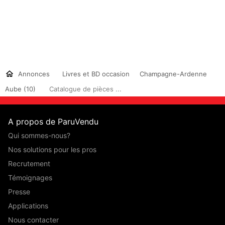
Annonces
Livres et BD occasion
Champagne-Ardenne
Aube (10)
Catalogue de pièces ...
A propos de ParuVendu
Qui sommes-nous?
Nos solutions pour les pros
Recrutement
Témoignages
Presse
Applications
Nous contacter