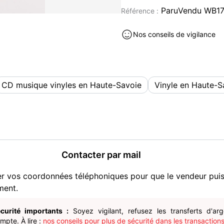
de jeux vidéo et produits 
ParuVendu WB17
Référence :
vidéo/Figurines/Films/Musi
Étant donné que Paru Vendu
Nos conseils de vigilance
application avec notificati
rejoindre et de nous contac
Contactez-nous si vous sou
fassions une annonce perso
CD musique vinyles en Haute-Savoie
Vinyle en Haute-S
recalcule les frais de port.
Envoyé dans un délai de 2
soigneusement avec suivi.
Possibilité de retrait en 
CD occasion à vendre à Vulbens
Contacter par mail
er vos coordonnées téléphoniques pour que le vendeur pui
ment.
curité importants :
Soyez vigilant, refusez les transferts d'ar
pte. À lire :
nos conseils pour plus de sécurité dans les transactions