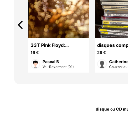
arrow_back_ios
ARTIN &
33T Pink Floyd:
disques comp
ble
Obscured By Clouds
16 €
29 €
Pascal B
Catherin
(01)
Val-Revermont (01)
Couzon-au-
disque
ou
CD mu