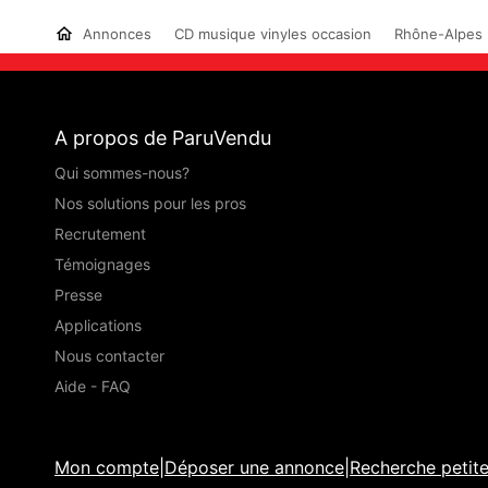
Annonces
CD musique vinyles occasion
Rhône-Alpes
A propos de ParuVendu
Qui sommes-nous?
Nos solutions pour les pros
Recrutement
Témoignages
Presse
Applications
Nous contacter
Aide - FAQ
Mon compte
|
Déposer une annonce
|
Recherche petit