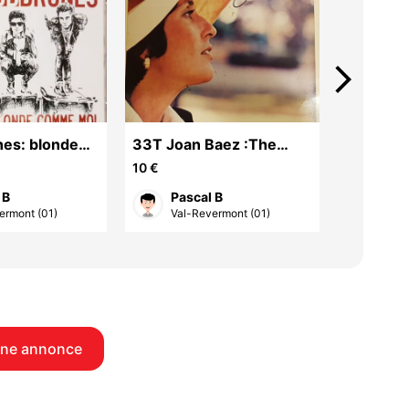
arrow_forward_ios
es: blonde
33T Joan Baez :The
CD MEDE
i
Best Of
WOOD: U
10 €
6 €
 B
Pascal B
Pas
ermont (01)
Val-Revermont (01)
Val-
une annonce