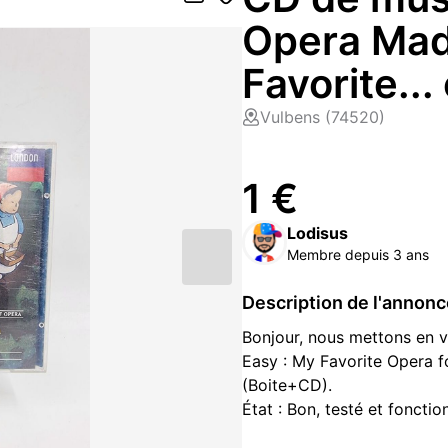
Opera Mad
Favorite...
Vulbens (74520)
1 €
Lodisus
Membre depuis 3 ans
Description de l'annon
Bonjour, nous mettons en 
Easy : My Favorite Opera f
(Boite+CD).
État : Bon, testé et fonctio
??N'hésitez pas consulter n