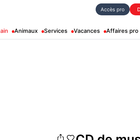
Accès pro
ain
Animaux
Services
Vacances
Affaires pro
CD de musi