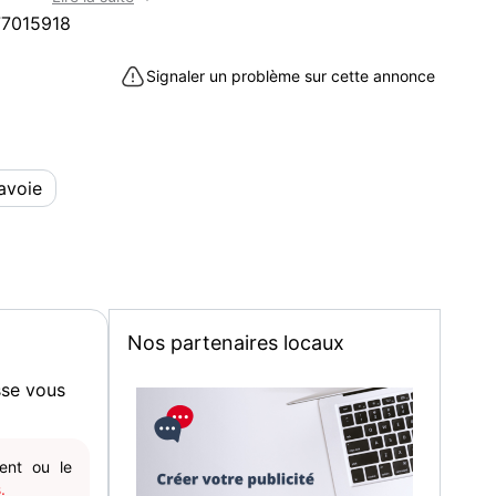
gaming en tout genre (Jeux
7015918
que/Livres/Objets dérivés/Jouets/autres).
 est un site voie de disparition et que aucune
Signaler un problème sur cette annonce
ons n'est disponible, nous vous conseillons de nous
ter sur la plateforme Ebay sur notre profil "Lodisus".
haiteriez composer un lot afin que nous vous
nnalisée exclusivement pour vous et que l'on
avoie
4h maximum hors dimanche et jours fériés, emballé
magasin sur la commune de Vulbens 74520.
 (74520) : cd et vinyles à acheter en Haute-Savoie (74)
Nos partenaires locaux
sse vous
gent ou le
.