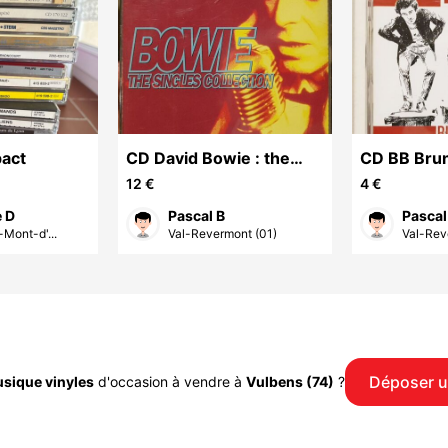
act
CD David Bowie : the
CD BB Brun
singles collection
comme mo
12 €
4 €
e D
Pascal B
Pascal
Mont-d'...
Val-Revermont (01)
Val-Rev
Déposer 
sique vinyles
d'occasion à vendre à
Vulbens (74)
?