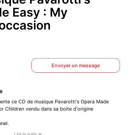
e Easy : My
 occasion
Envoyer un message
ce
vente ce CD de musique Pavarotti's Opera Made
or Children vendu dans sa boite d'origine
nnel.
otre profil car nous y avons publié plusieurs milliers

Lire la suite