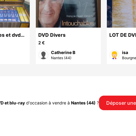
res et dvd
DVD Divers
LOT DE DV
NEUFS
2 €
Catherine B
isa
Nantes (44)
Bourgne
Déposer une
D et blu-ray
d'occasion à vendre à
Nantes (44)
?