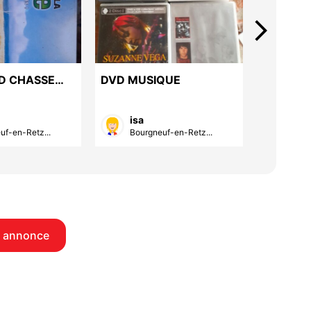
arrow_forward_ios
D CHASSE
DVD MUSIQUE
DVD Mar
30 €
isa
Ang
uf-en-Retz...
Bourgneuf-en-Retz...
La R
 annonce