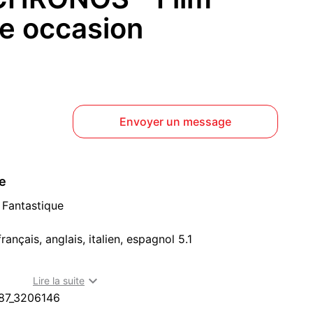
e occasion
Envoyer un message
ce
Fantastique
rançais, anglais, italien, espagnol 5.1

Lire la suite
 (44000) : dvd et blu-ray à acheter dans la Loire-
87_3206146