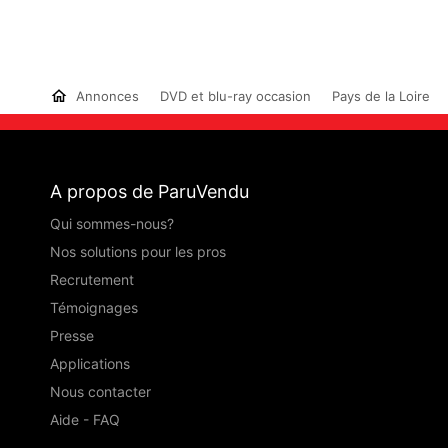
Annonces
DVD et blu-ray occasion
Pays de la Loire
A propos de ParuVendu
Qui sommes-nous?
Nos solutions pour les pros
Recrutement
Témoignages
Presse
Applications
Nous contacter
Aide - FAQ