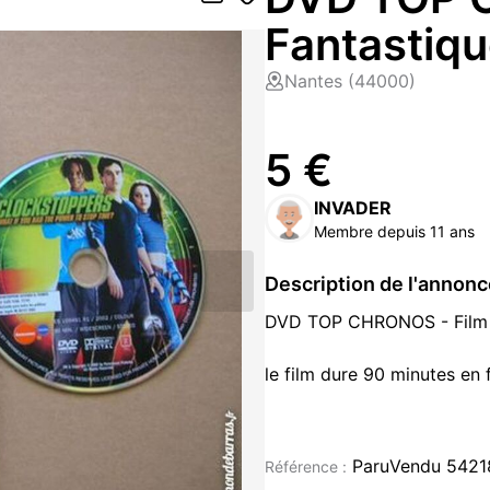
Fantastiqu
Nantes (44000)
5 €
INVADER
Membre depuis 11 ans
Description de l'annon
DVD TOP CHRONOS - Film 
le film dure 90 minutes en f
NEUF
DVD occasion à vendre à Nantes
ParuVendu 5421
Référence :
Atlantique (44)