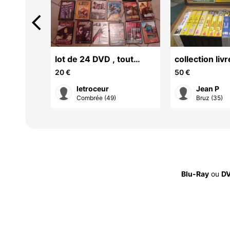
arrow_back_ios
venche
lot de 24 DVD , tout
collection liv
genre, plus 30 CD
vintage
20 €
50 €
musique gratuit
letroceur
Jean P
on ...
Combrée (49)
Bruz (35)
Blu-Ray
ou
DV