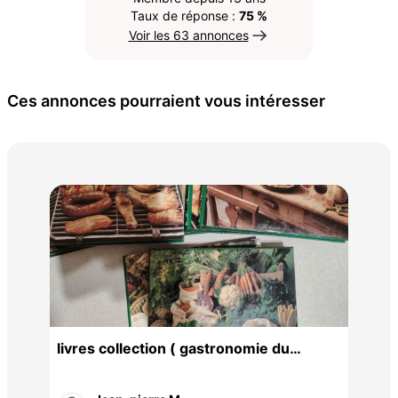
Taux de réponse :
75 %
Voir les 63 annonces
Ces annonces pourraient vous intéresser
LIV
livres collection ( gastronomie du
monde entier)