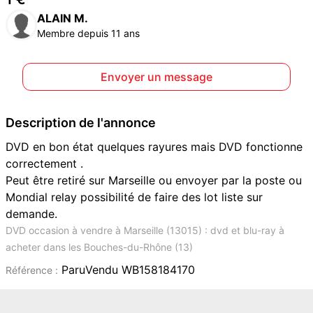
ALAIN M.
Membre depuis 11 ans
Envoyer un message
Description de l'annonce
DVD en bon état quelques rayures mais DVD fonctionne
correctement .
Peut être retiré sur Marseille ou envoyer par la poste ou
Mondial relay possibilité de faire des lot liste sur
demande.
DVD occasion à vendre à Marseille (13015) : dvd et blu-ray à
acheter dans les Bouches-du-Rhône (13)
ParuVendu WB158184170
Référence :