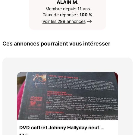
ALAIN M.
Membre depuis 11 ans
Taux de réponse :
100 %
Voir les 299 annonces
Ces annonces pourraient vous intéresser
Col
65 
DVD coffret Johnny Hallyday neuf
encore emballé