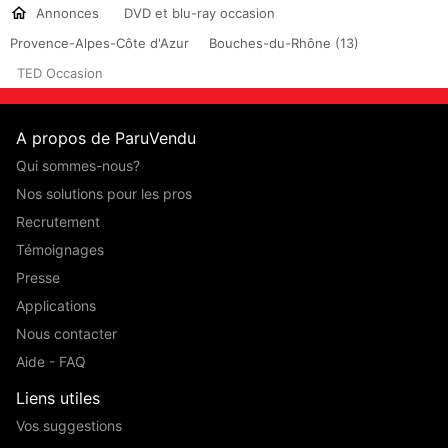
Annonces
DVD et blu-ray occasion
Provence-Alpes-Côte d'Azur
Bouches-du-Rhône (13)
TED Occasion
A propos de ParuVendu
Qui sommes-nous?
Nos solutions pour les pros
Recrutement
Témoignages
Presse
Applications
Nous contacter
Aide - FAQ
Liens utiles
Vos suggestions