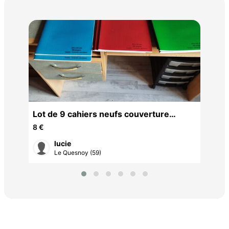
Oeu
35 
Lot de 9 cahiers neufs couverture
plastifiée
8 €
lucie
Le Quesnoy (59)