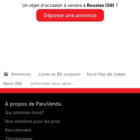
Un objet d'occasion à vendre à
Rousies (59)
?
Déposer une annonce
Annonces
Livres et BD occasion
Nord-Pas-de-Calais
Nord (59)
uniformes hors série...
A propos de ParuVendu
Qui sommes-nous?
Nos solutions pour les pros
Recrutement
Témoignages