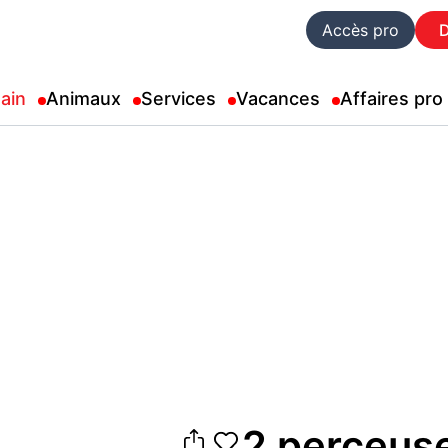
Accès pro
ain
Animaux
Services
Vacances
Affaires pro
2 perceuse