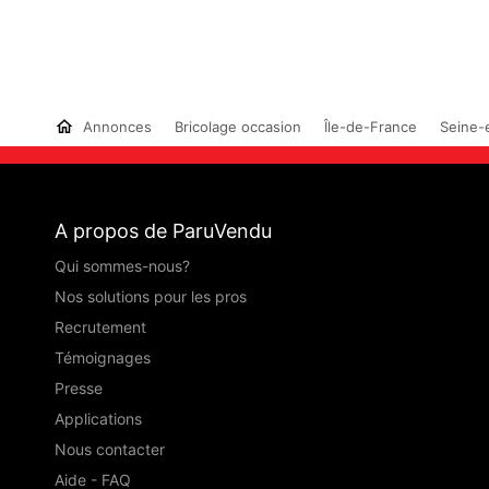
Annonces
Bricolage occasion
Île-de-France
Seine-
A propos de ParuVendu
Qui sommes-nous?
Nos solutions pour les pros
Recrutement
Témoignages
Presse
Applications
Nous contacter
Aide - FAQ