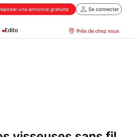
Déposer
une annonce gratuite
Se connecter
Edito
Près de chez vous
s visseuses sans fil