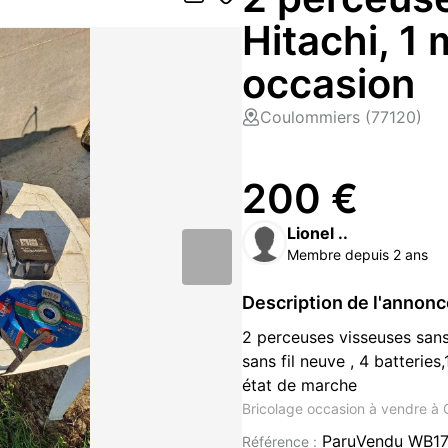
Hitachi, 1 
occasion
Coulommiers (77120)
200 €
Lionel ..
Membre depuis 2 ans
Description de l'annon
2 perceuses visseuses sans 
sans fil neuve , 4 batteries
état de marche
Bricolage occasion à vendre à
ParuVendu WB1
Référence :