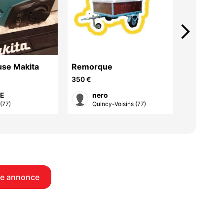
arrow_forward_ios
se Makita
Remorque
Etau de 
350 €
80 €
 E
nero
nat
(77)
Quincy-Voisins (77)
Saâc
e annonce