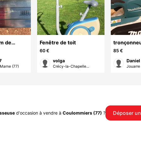
 m de
Fenêtre de toit
tronçonneu
lats zinc
60 €
85 €
0 piè
7
volga
Daniel
Marne (77)
Crécy-la-Chapelle...
Jouarre 
Déposer un
sseuse
d'occasion à vendre à
Coulommiers (77)
?