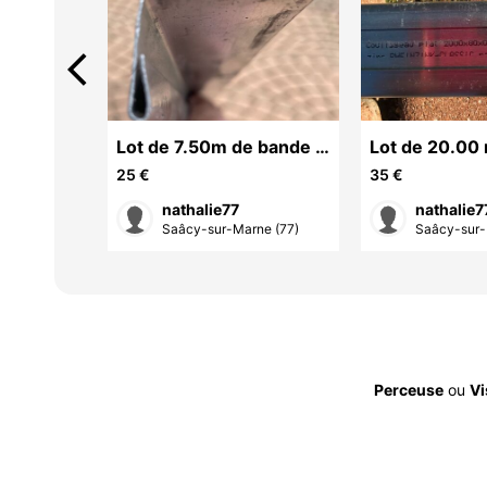
arrow_back_ios
n
Lot de 7.50m de bande à
Lot de 20.00
rabattre zinc naturel en
coulisseaux p
25 €
35 €
barre de 2.
naturel soit 1
nathalie77
nathalie7
ne (77)
Saâcy-sur-Marne (77)
Saâcy-sur-
Perceuse
ou
Vi