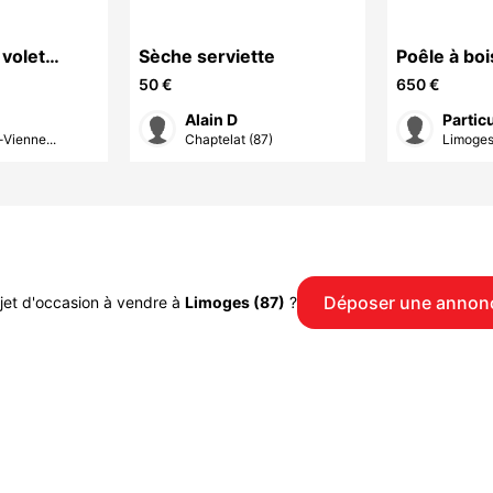
 volet
Sèche serviette
Poêle à boi
ré - NEUVE
50 €
650 €
Alain D
Particu
Vienne...
Chaptelat (87)
Limoges
Déposer une annon
jet d'occasion à vendre à
Limoges (87)
?