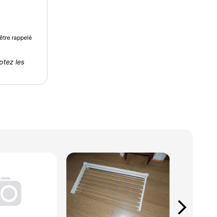
être rappelé
ptez les
arrow_forward_ios