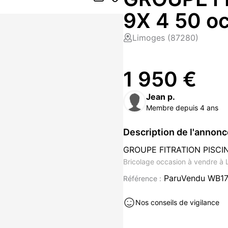
9X 4 50 o
Limoges (87280)
1 950 €
Jean p.
Membre depuis 4 ans
Description de l'annon
GROUPE FITRATION PISC
Bricolage occasion à vendre à
ParuVendu WB1
Référence :
Nos conseils de vigilance