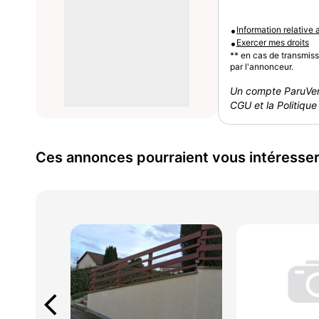
•
Information relative
•
Exercer mes droits
** en cas de transmis
par l'annonceur.
Un compte ParuVen
CGU et la Politique 
Ces annonces pourraient vous intéresse
arrow_back_ios