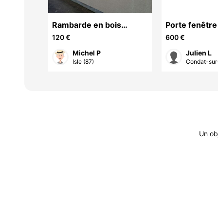
Rambarde en bois
Porte fenêtre
exotique
roulant intég
120 €
600 €
Michel P
Julien L
Isle (87)
Condat-sur-
Un ob