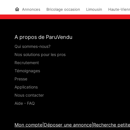
Annonces
Bricolage occasion
Limousin
Haute-Vien
A propos de ParuVendu
Qui sommes-nous?
Nos solutions pour les pros
Recrutement
Témoignages
Presse
Applications
Nous contacter
Aide - FAQ
Mon compte
|
Déposer une annonce
|
Recherche petit