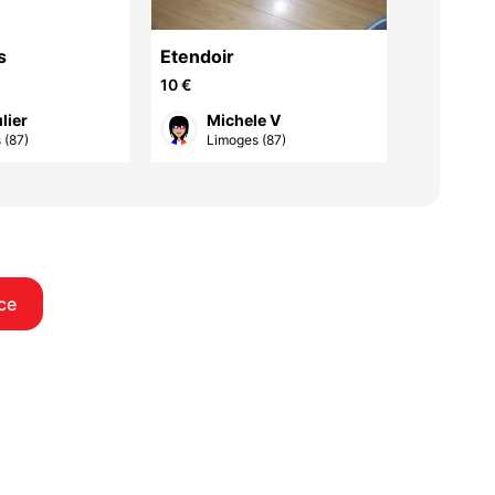
s
Etendoir
SCIE A 
10 €
300 €
lier
Michele V
Gill
 (87)
Limoges (87)
Isle 
ce