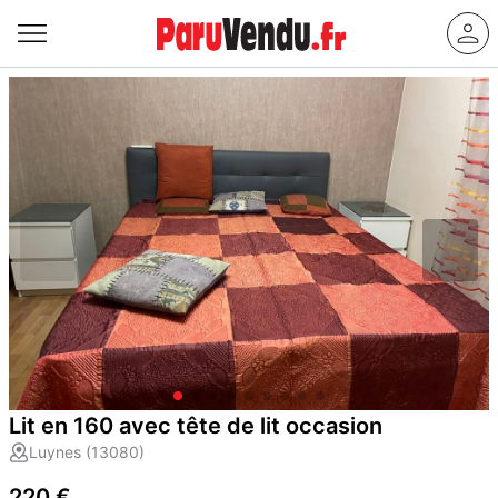
Lit en 160 avec tête de lit occasion
Luynes (13080)
220 €