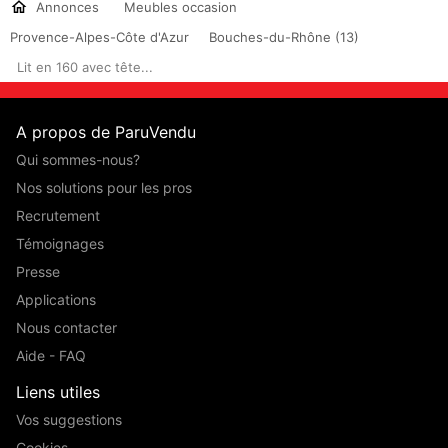
Annonces
Meubles occasion
Provence-Alpes-Côte d'Azur
Bouches-du-Rhône (13)
Lit en 160 avec tête...
A propos de ParuVendu
Qui sommes-nous?
Nos solutions pour les pros
Recrutement
Témoignages
Presse
Applications
Nous contacter
Aide - FAQ
Liens utiles
Vos suggestions
Cookies