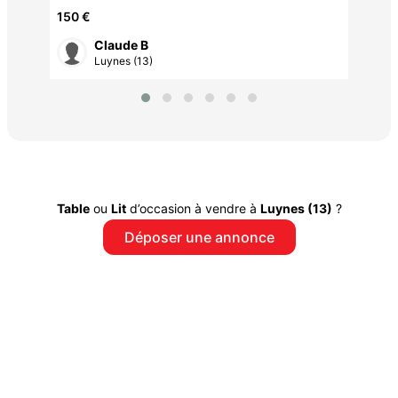
et rotin
150 €
Claude B
Luynes (13)
Table
ou
Lit
d’occasion à vendre à
Luynes (13)
?
Déposer une annonce