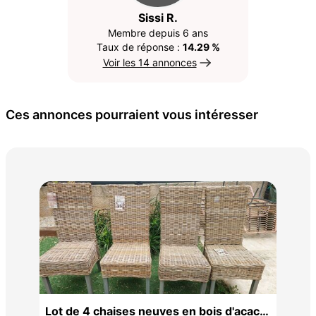
Sissi R.
Membre depuis 6 ans
Taux de réponse :
14.29 %
Voir les 14 annonces
Ces annonces pourraient vous intéresser
Pet
exo
20 
Lot de 4 chaises neuves en bois d'acacia