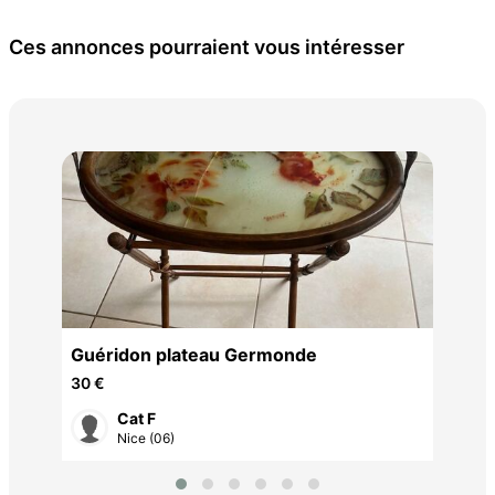
Ces annonces pourraient vous intéresser
Bel
80 
Guéridon plateau Germonde
30 €
Cat F
Nice (06)